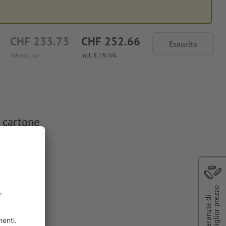
CHF 233.73
CHF 252.66
Esaurito
IVA esclusa
incl. 8.1% IVA
n cartone
tori; le
miglior prezzo
enuti idonei
Garanzia di
ssimo di due