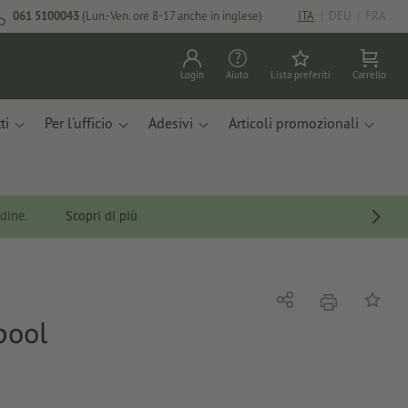
061 5100043
(Lun.-Ven. ore 8-17 anche in inglese)
ITA
|
DEU
|
FRA
Login
Aiuto
Lista preferiti
Carrello
ti
Per l'ufficio
Adesivi
Articoli promozionali
rdine.
Scopri di più
stampare
Condividi
alla list
pool