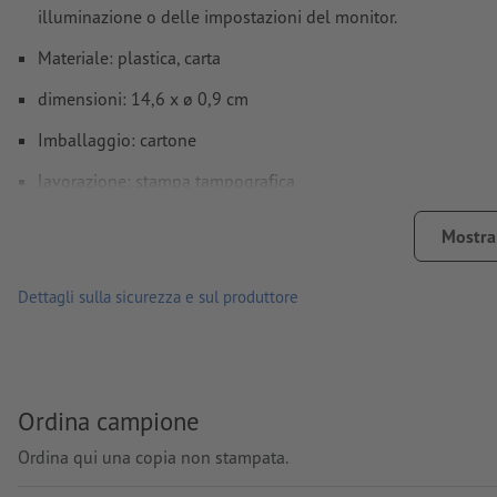
illuminazione o delle impostazioni del monitor.
Come si creano correttamente i dati di stampa?
Materiale: plastica, carta
dimensioni: 14,6 x ø 0,9 cm
Imballaggio: cartone
lavorazione: stampa tampografica
Posizione di stampa: a destra della clip
Mostra 
Dettagli sulla sicurezza e sul produttore
Ordina campione
Ordina qui una copia non stampata.