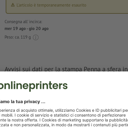
L'articolo è temporaneamente esaurito
Consegna all' incirca:
mer 19 ago - gio 20 ago
Peso: ca.
119 g
Avvisi sui dati per la stampa Penna a sfera i
Blackpool
Formato dei dati
(incl. 0 mm refilo): 4 x 0,6 cm
I file PDF pronti per la stampa devono contenere solo i vet
immagini e i modelli in formato JPEG o TIFF non sono rit
Come colori per il motivo è possibile scegliere fino a un ma
colori speciali
.