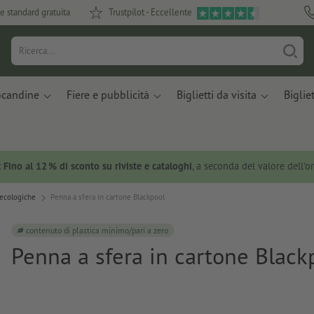
e standard gratuita
Trustpilot - Eccellente
ocandine
Fiere e pubblicità
Biglietti da visita
Bigliet
:
Fino al 12 % di sconto su riviste e cataloghi
, a seconda del valore dell'o
ecologiche
Penna a sfera in cartone Blackpool
contenuto di plastica minimo/pari a zero
Penna a sfera in cartone Black