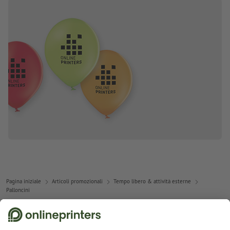
Pagina iniziale
Articoli promozionali
Tempo libero & attività esterne
Palloncini
Abbonati alla newsletter e assicurati un buono sconto del