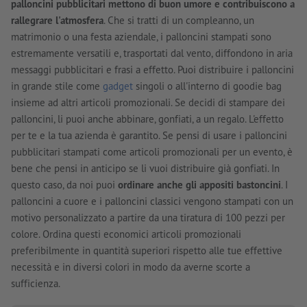
palloncini pubblicitari mettono di buon umore e contribuiscono a
rallegrare l'atmosfera
. Che si tratti di un compleanno, un
matrimonio o una festa aziendale, i palloncini stampati sono
estremamente versatili e, trasportati dal vento, diffondono in aria
messaggi pubblicitari e frasi a effetto. Puoi distribuire i palloncini
in grande stile come
gadget
singoli o all'interno di goodie bag
insieme ad altri articoli promozionali. Se decidi di stampare dei
palloncini, li puoi anche abbinare, gonfiati, a un regalo. L'effetto
per te e la tua azienda è garantito. Se pensi di usare i palloncini
pubblicitari stampati come articoli promozionali per un evento, è
bene che pensi in anticipo se li vuoi distribuire già gonfiati. In
questo caso, da noi puoi
ordinare anche gli appositi bastoncini
. I
palloncini a cuore e i palloncini classici vengono stampati con un
motivo personalizzato a partire da una tiratura di 100 pezzi per
colore. Ordina questi economici articoli promozionali
preferibilmente in quantità superiori rispetto alle tue effettive
necessità e in diversi colori in modo da averne scorte a
sufficienza.