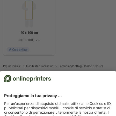
40 x 100 cm
40,0 x 100,0 cm
Crea online
Pagina iniziale
Manifesti e Locandine
Locandine/Plottaggi (basse tirature)
Abbonati alla newsletter e assicurati un buono sconto del
15 %!
Chi siamo