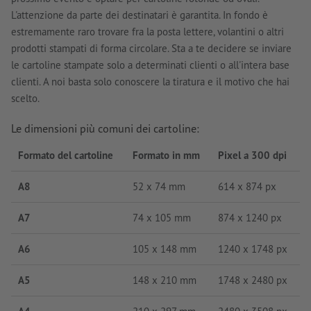
L'attenzione da parte dei destinatari è garantita. In fondo è
estremamente raro trovare fra la posta lettere, volantini o altri
prodotti stampati di forma circolare. Sta a te decidere se inviare
le cartoline stampate solo a determinati clienti o all'intera base
clienti. A noi basta solo conoscere la tiratura e il motivo che hai
scelto.
Le dimensioni più comuni dei cartoline:
Formato del cartoline
Formato in mm
Pixel a 300 dpi
A8
52 x 74 mm
614 x 874 px
A7
74 x 105 mm
874 x 1240 px
A6
105 x 148 mm
1240 x 1748 px
A5
148 x 210 mm
1748 x 2480 px