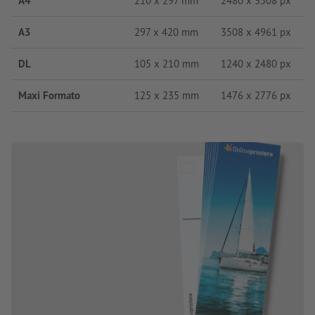
A4
210 x 297 mm
2480 x 3508 px
A3
297 x 420 mm
3508 x 4961 px
DL
105 x 210 mm
1240 x 2480 px
Maxi Formato
125 x 235 mm
1476 x 2776 px