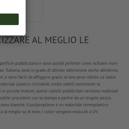
0 x 200,0 cm
IZZARE AL MEGLIO LE
perficie pubblicitaria e sono quindi perfette come richiami visivi
so. Tuttavia, sono in grado di attirare lattenzione anche allinterno,
i, e sono facili da affiggere grazie al loro peso ridotto. Le lastre
ateriale plastico riciclabile, molto stabili nonostante la
n piccole tirature, questi cartelli pubblicitari verranno realizzati
sibile procedere con la stampa a partire da un singolo pezzo.
i sono bianche. Il polipropilene è un materiale termoplastico
 al meglio su di esso, i colori vengono essiccati a UV.