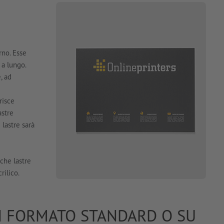
rno. Esse
 a lungo.
, ad
risce
astre
 lastre sarà
iche lastre
rilico.
IN FORMATO STANDARD O SU