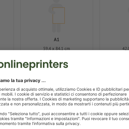
A1
59,4 x 84,1 cm
42,
Crea online
Crea online
70 x 100 cm
100