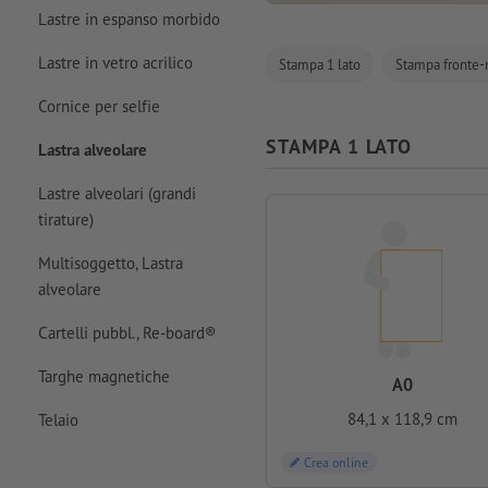
Lastre in espanso morbido
Lastre in vetro acrilico
Stampa 1 lato
Stampa fronte-
Cornice per selfie
STAMPA 1 LATO
Lastra alveolare
Lastre alveolari (grandi
tirature)
Multisoggetto, Lastra
alveolare
Cartelli pubbl., Re-board®
Targhe magnetiche
A0
84,1 x 118,9 cm
Telaio
Crea online