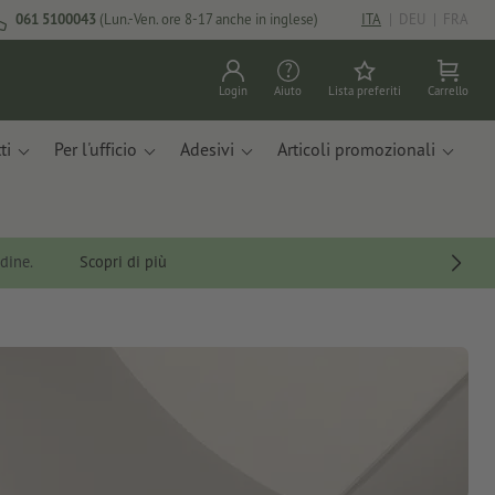
061 5100043
(Lun.-Ven. ore 8-17 anche in inglese)
ITA
|
DEU
|
FRA
Login
Aiuto
Lista preferiti
Carrello
ti
Per l'ufficio
Adesivi
Articoli promozionali
rdine.
Scopri di più