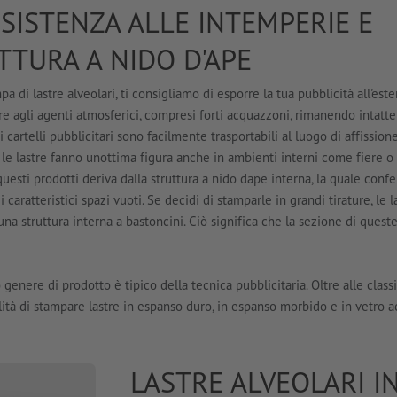
ESISTENZA ALLE INTEMPERIE E
TTURA A NIDO D'APE
pa di lastre alveolari, ti consigliamo di esporre la tua pubblicità all'este
ere agli agenti atmosferici, compresi forti acquazzoni, rimanendo intatte
i cartelli pubblicitari sono facilmente trasportabili al luogo di affissione
 le lastre fanno unottima figura anche in ambienti interni come fiere o
uesti prodotti deriva dalla struttura a nido dape interna, la quale confe
i caratteristici spazi vuoti. Se decidi di stamparle in grandi tirature, le l
una struttura interna a bastoncini. Ciò significa che la sezione di queste
 genere di prodotto è tipico della tecnica pubblicitaria. Oltre alle class
bilità di stampare lastre in espanso duro, in espanso morbido e in vetro ac
LASTRE ALVEOLARI 