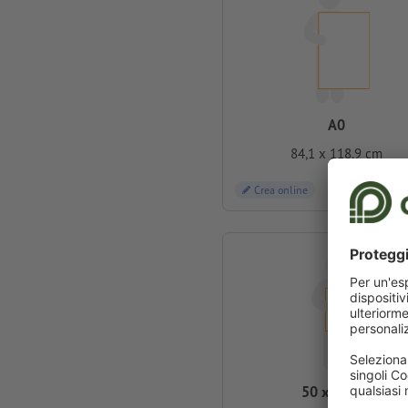
A0
84,1 x 118,9 cm
Crea online
50 x 70 cm