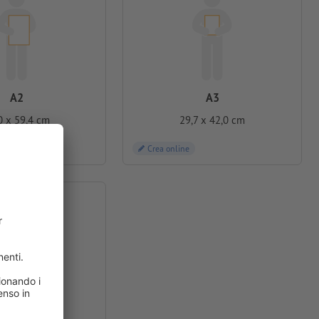
A2
A3
0 x 59,4 cm
29,7 x 42,0 cm
Crea online
 x 200 cm