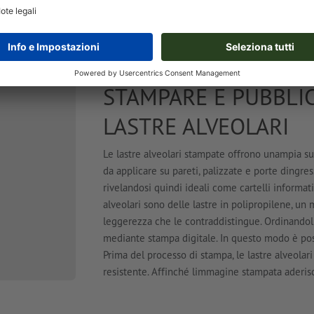
70,0 x 100,0 cm
100,
Crea online
Crea online
STAMPARE E PUBBLIC
LASTRE ALVEOLARI
Le lastre alveolari stampate offrono unampia su
da applicare su pareti, palizzate e porte dingres
rivelandosi quindi ideali come cartelli informativ
alveolari sono delle lastre in polipropilene, un m
leggerezza che le contraddistingue. Ordinandoli i
mediante stampa digitale. In questo modo è pos
Prima del processo di stampa, le lastre alveolar
resistente. Affinché limmagine stampata aderisca