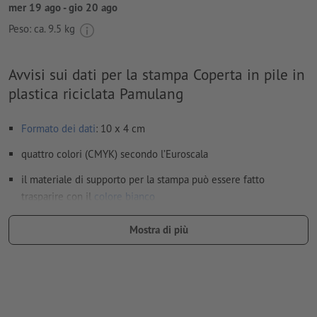
mer 19 ago - gio 20 ago
Peso: ca.
9.5 kg
Avvisi sui dati per la stampa Coperta in pile in
plastica riciclata Pamulang
Formato dei dati
: 10 x 4 cm
quattro colori (CMYK) secondo l’Euroscala
il materiale di supporto per la stampa può essere fatto
trasparire con il
colore bianco
I file PDF pronti per la stampa devono contenere solo i vettori;
Mostra di più
le immagini e i modelli in formato JPEG o TIFF non sono
ritenuti idonei
Ulteriori informazioni e suggerimenti in merito ai
dati vettoriali
si trovano nel nostro Centro assistenza.