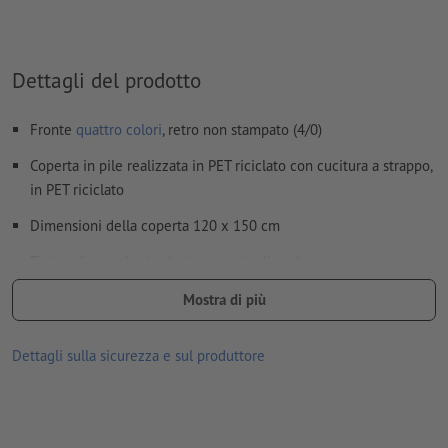
Non correggiamo
errori di ortografia e sintassi
Come si creano correttamente i dati di stampa?
Dettagli del prodotto
Fronte
quattro colori
, retro non stampato (4/0)
Coperta in pile realizzata in PET riciclato con cucitura a strappo,
in PET riciclato
Dimensioni della coperta 120 x 150 cm
Ti ricordiamo che i colori mostrati sullo schermo possono
differire dai colori reali del prodotto per via delle condizioni di
Mostra di più
illuminazione o delle impostazioni del monitor.
dimensioni: 40 x 21 x 9 cm
Dettagli sulla sicurezza e sul produttore
Imballaggio: sacchetto in tessuto non tessuto
lavorazione: Stampa a trasferimento