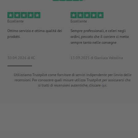
Eccellente
Eccellente
Mo
Ottimo servizio e ottima qualità dei
Sempre professionali, e celeri negli
La
prodotti.
ordini, peccato che il corriere ci metta
ar
sempre tanto nelle consegne
vo
30.04.2026
di KC
15.09.2025
di Gianluca Voltolina
12
Utilizziamo Trustpilot come fornitore di servizi indipendente per linvio delle
recensioni. Per conoscere quali misure utilizza Trustpilot per assicurarsi che
si tratti di recensioni autentiche, cliccare
qui
.