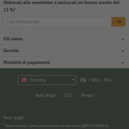
Abbonati alla newsletter e assicurati un buono sconto del
15 %!
Chi siamo
Azienda
Servizio
Stampa
Modalità di pagamento
Modalità di pagamento
Offerte di lavoro
Spedizione
Pagamento anticipato
Svizzera
ITA
|
DEU
|
FRA
Tutela ambientale
Contestazioni
Contatti
Programma Premium
Note legali
CGC
Privacy
FAQ
Note legali
1
Basta inserire il codice promozionale corrispondente (BROCHURESALE8,