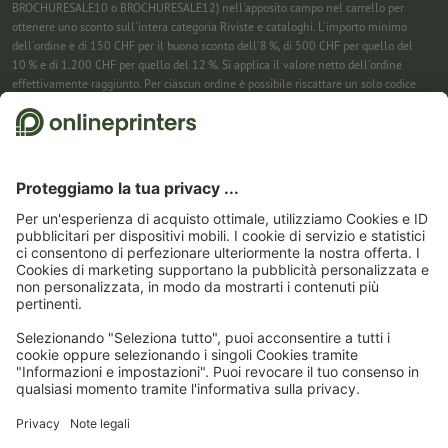
BROCHURESALE10 o BROCHURESALE12) nell'apposito campo nel carrello per
ottenere uno sconto sull'intera categoria Riviste e cataloghi. L'importo minimo
dell'ordine è di 150 CHF per il buono sconto dell'8 %, di 500 CHF per quello del
10 % e di 1.200 CHF per quello del 12 %. Si applica il valore netto dell'ordine
effettivamente raggiunto. Per ciascun ordine è possibile riscattare un solo codice
sconto. Utilizzabile più volte. Pagamento in contanti non previsto. Non cumulabile
con ulteriori iniziative promozionali. La promozione è valida fino al 31/08/2026
(incluso).
2
Basta inserire il codice sconto nell’apposito campo nel carrello per risparmiare sui
calendari. Utilizzabile più volte. Pagamento in contanti non previsto. Non
cumulabile con ulteriori iniziative promozionali. Valido fino al 31/08/2026
compreso
3
Riceverai prima un’e-mail da cui confermare la tua iscrizione alla newsletter con
un semplice clic. Solo allora ti invieremo il codice sconto e la prossima newsletter.
Puoi naturalmente annullare la registrazione in qualsiasi momento. Utilizzabile
una sola volta. Non è richiesto un valore minimo dell’ordine. Importo massimo dello
sconto: 150 CHF sul valore dell'ordine (al netto). Pagamento in contanti non
previsto. L’offerta non può essere cumulata con altre promozioni o codici sconto.
Il
buono è valido per sei settimane dalla ricezione.
4
Basta inserire il codice sconto nell’apposito campo nel carrello per risparmiare sui
calendari. Utilizzabile più volte. Pagamento in contanti non previsto. Non
cumulabile con ulteriori iniziative promozionali. Valido fino al 31/08/2026