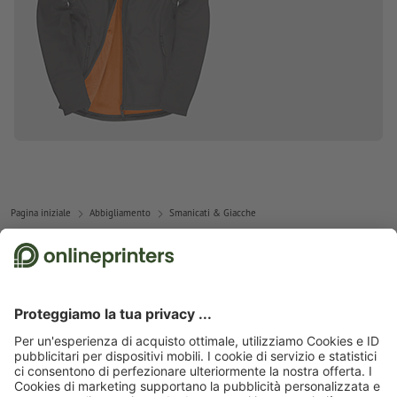
Pagina iniziale
Abbigliamento
Smanicati & Giacche
Abbonati alla newsletter e assicurati un buono sconto del
15 %!
Chi siamo