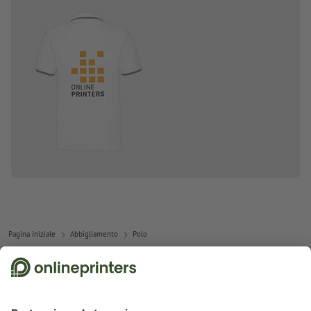
Pagina iniziale
Abbigliamento
Polo
Abbonati alla newsletter e assicurati un buono sconto del
15 %!