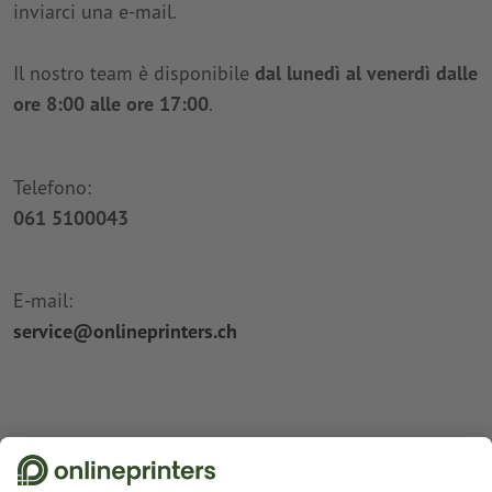
inviarci una e-mail.
Il nostro team è disponibile
dal lunedì al venerdì dalle
ore 8:00 alle ore 17:00
.
Telefono:
061 5100043
E-mail:
service@onlineprinters.ch
Abbonati alla newsletter e assicurati un buono sconto del