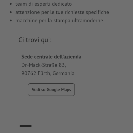
team di esperti dedicato
attenzione per le tue richieste specifiche
macchine per la stampa ultramoderne
Ci trovi qui:
Sede centrale dell’azienda
Produz
Dr.-Mack-Straße 83,
Werner
90762 Fürth, Germania
91413 
Germa
Vedi su Google Maps