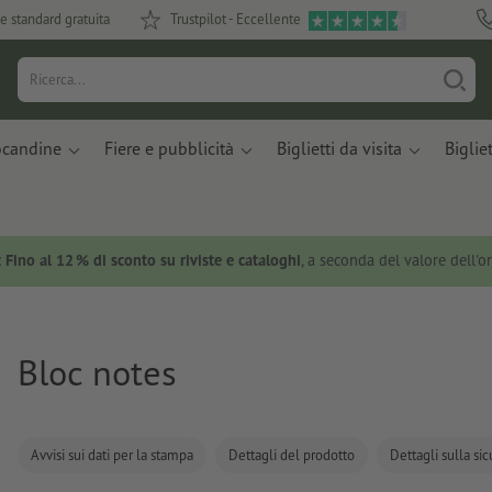
e standard gratuita
Trustpilot - Eccellente
ocandine
Fiere e pubblicità
Biglietti da visita
Bigliet
:
Fino al 12 % di sconto su riviste e cataloghi
, a seconda del valore dell'o
Bloc notes
Avvisi sui dati per la stampa
Dettagli del prodotto
Dettagli sulla si