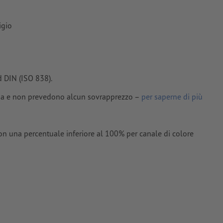
igio
 DIN (ISO 838).
lima e non prevedono alcun sovrapprezzo –
per saperne di più
 con una percentuale inferiore al 100% per canale di colore