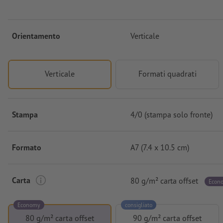
Orientamento
Verticale
Verticale
Formati quadrati
Stampa
4/0 (stampa solo fronte)
Formato
A7 (7.4 x 10.5 cm)
Carta
80 g/m² carta offset
Econ
Economy
consigliato
80 g/m² carta offset
90 g/m² carta offset