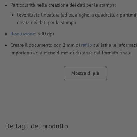
Particolarità nella creazione dei dati per la stampa:
l’eventuale lineatura (ad es. a righe, a quadretti, a puntini
creata nei dati per la stampa
Risoluzione:
300 dpi
Creare il documento con 2 mm di
refilo
sui lati e le informaz
importanti ad almeno 4 mm di distanza dal formato finale
Modalità colori:
CMYK, FOGRA52 (PSO Uncoated v3 FOGRA52)
non patinate
Mostra di più
Non correggiamo
errori di ortografia e sintassi
Non controlliamo le
impostazioni di sovrastampa
I
commenti
vengono cancellati e non stampati
I contenuti dei
campi
modulo
vengono stampati
Dettagli del prodotto
Come si creano correttamente i dati di stampa?