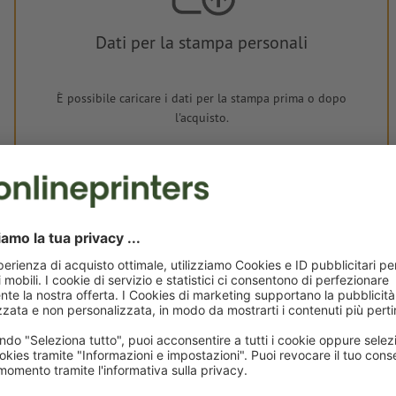
Dati per la stampa personali
È possibile caricare i dati per la stampa prima o dopo
l'acquisto.
Carica adesso
Consegna all' incirca:
CHF 54.30
CHF
lun 17 ago - mar 18 ago
IVA esclusa
incl. 8
Peso: ca.
932.5 g