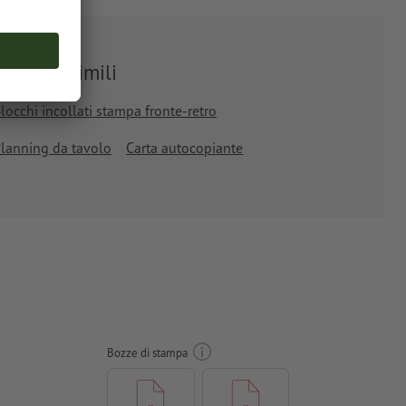
Prodotti simili
locchi incollati stampa fronte-retro
lanning da tavolo
Carta autocopiante
Bozze di stampa