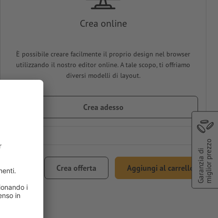
Crea online
È possibile creare facilmente il proprio design nel browser
utilizzando il nostro editor online. A tale scopo, ti offriamo
diversi modelli di layout.
Crea adesso
miglior prezzo
Garanzia di
 58.70
Crea offerta
Aggiungi al carrello
.1% IVA