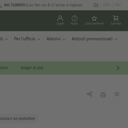
061 5100043
(Lun.-Ven. ore 8-17 anche in inglese)
ITA
|
DEU
|
FRA
Login
Aiuto
Lista preferiti
Carrello
ti
Per l'ufficio
Adesivi
Articoli promozionali
rdine.
Scopri di più
stampare
Condividi
alla list
curezza e sul produttore