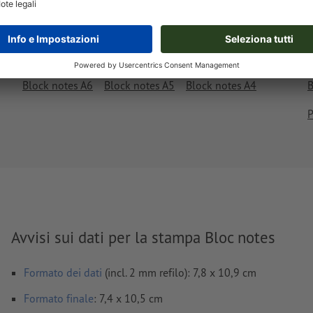
Bloc notes
Block notes A6
Block notes A5
Block notes A4
B
P
Avvisi sui dati per la stampa Bloc notes
Formato dei dati
(incl. 2 mm refilo): 7,8 x 10,9 cm
Formato
finale
: 7,4 x 10,5 cm