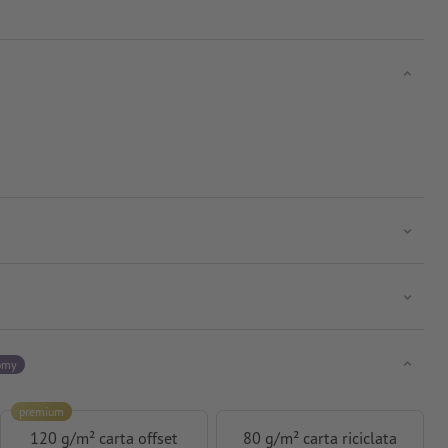
omy
premium
120 g/m² carta offset
80 g/m² carta riciclata