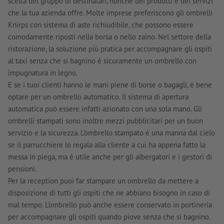
scelta del gruppo di destinatari, nonché dei prodotti e dei servizi
che la tua azienda offre. Molte imprese preferiscono gli ombrelli
Knirps con sistema di aste richiudibile, che possono essere
comodamente riposti nella borsa o nello zaino. Nel settore della
ristorazione, la soluzione più pratica per accompagnare gli ospiti
al taxi senza che si bagnino è sicuramente un ombrello con
impugnatura in legno.
E se i tuoi clienti hanno le mani piene di borse o bagagli, è bene
optare per un ombrello automatico. Il sistema di apertura
automatica può essere infatti azionato con una sola mano. Gli
ombrelli stampati sono inoltre mezzi pubblicitari per un buon
servizio e la sicurezza. L'ombrello stampato è una manna dal cielo
se il parrucchiere lo regala alla cliente a cui ha appena fatto la
messa in piega, ma è utile anche per gli albergatori e i gestori di
pensioni.
Per la reception puoi far stampare un ombrello da mettere a
disposizione di tutti gli ospiti che ne abbiano bisogno in caso di
mal tempo. L'ombrello può anche essere conservato in portineria
per accompagnare gli ospiti quando piove senza che si bagnino.