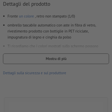
Dettagli del prodotto
Come si creano correttamente i dati di stampa?
Fronte
un colore
, retro non stampato (1/0)
ombrello tascabile automatico con aste in fibra di vetro,
rivestimento prodotto con bottiglie in PET riciclate,
impugnatura di legno e cinghia da polso
Ti ricordiamo che i colori mostrati sullo schermo possono
differire dai colori reali del prodotto per via delle condizioni di
illuminazione o delle impostazioni del monitor.
Mostra di più
Materiale: fibra di vetro, legno, PET riciclata
Dettagli sulla sicurezza e sul produttore
dimensioni: 56,7 x ø 100 cm
Imballaggio: prodotto non confezionato singolarmente
lavorazione: stampa serigrafica
Posizione di stampa: sul lato esterno