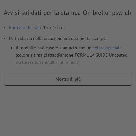
Avvisi sui dati per la stampa Ombrello Ipswich
Formato dei dati
: 15 x 10 cm
Particolarità nella creazione dei dati per la stampa:
il prodotto può essere stampato con un
colore speciale
(colore a tinta piatta: (Pantone FORMULA GUIDE Uncoated,
esclusi colori metallizzati e neon)
il materiale di supporto per la stampa può essere fatto
Mostra di più
trasparire con il
colore bianco
I file PDF pronti per la stampa devono contenere solo i
vettori; le immagini e i modelli in formato JPEG o TIFF non
sono ritenuti idonei
Ulteriori informazioni e suggerimenti in merito ai
dati vettoriali
si trovano nel nostro Centro assistenza.
Non correggiamo
errori di ortografia e sintassi