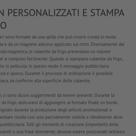
N PERSONALIZZATI E STAMPA
GO
ari sono formate da una spilla che può essere creata in modo
ta e da un magnete adesivo applicato sul retro. Diversamente dai
cola magnetica, le calamite da frigo presentano un volume
é si rompono facilmente. Quando si stampano calamite da frigo,
nto in pellicola. In questo modo il messaggio pubblicitario
ra e sporco. Durante il processo di ordinazione è possibile
opaca, da conferire alla superficie delle calamite.
o, ci sono alcuni suggerimenti da tenere presenti. Durante la
 da frigo, assicurarsi di aggiungere al formato finale un bordo
girato durante la produzione degli articoli promozionali e
ementare risulta così solo parzialmente visibile e idealmente deve
pubblicitaria. Tutti gli elementi di creazione (importanti) della
rodotti o una frase divertente, devono essere posizionati nell'area