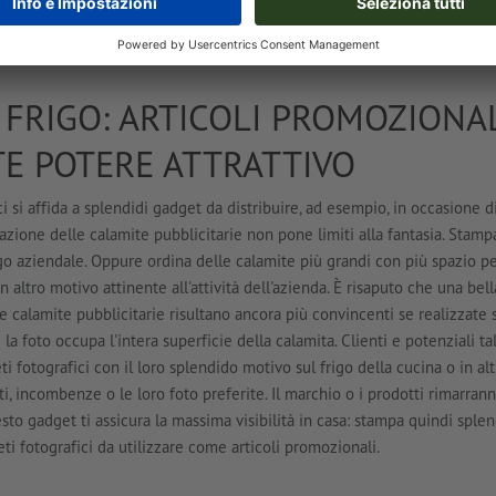
rettangolari in tre diverse dimensioni.
 FRIGO: ARTICOLI PROMOZIONA
E POTERE ATTRATTIVO
 si affida a splendidi gadget da distribuire, ad esempio, in occasione di
eazione delle calamite pubblicitarie non pone limiti alla fantasia. Stamp
ogo aziendale. Oppure ordina delle calamite più grandi con più spazio p
n altro motivo attinente all'attività dell'azienda. È risaputo che una bell
e calamite pubblicitarie risultano ancora più convincenti se realizzate 
 la foto occupa l'intera superficie della calamita. Clienti e potenziali ta
ti fotografici con il loro splendido motivo sul frigo della cucina o in alt
ti, incombenze o le loro foto preferite. Il marchio o i prodotti rimarran
sto gadget ti assicura la massima visibilità in casa: stampa quindi sple
ti fotografici da utilizzare come articoli promozionali.