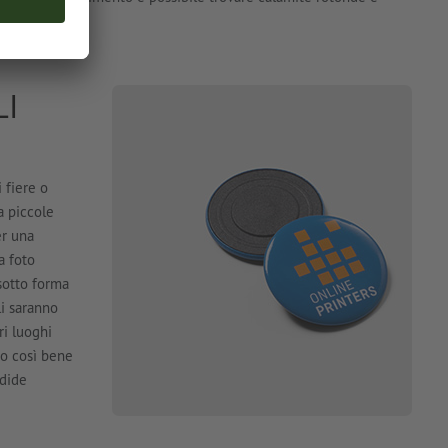
LI
 fiere o
a piccole
er una
a foto
sotto forma
li saranno
ri luoghi
no così bene
ndide