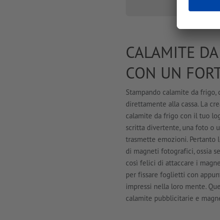
CALAMITE DA
CON UN FORT
Stampando calamite da frigo, ci
direttamente alla cassa. La cr
calamite da frigo con il tuo l
scritta divertente, una foto o u
trasmette emozioni. Pertanto l
di magneti fotografici, ossia se
così felici di attaccare i magne
per fissare foglietti con appun
impressi nella loro mente. Que
calamite pubblicitarie e magne