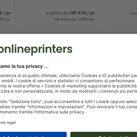
3 / pz
a partire da
CHF 0.94 / pz
a p
000 pz.
IVA inclusa per 10000 pz.
PRATICHE E BELLE A
CALAMITE DA FRIGO
A chi non piace leggere un messaggio carino su 
c'è di peggio di un messaggio che non arriva al 
frigo è caduto a terra? Questo non può capitare 
Naturalmente questi pratici ausili non servono s
anche ad automobili, elementi di riscaldamento 
superficie di appoggio sia metallica e di conse
fissare appunti, messaggi o immagini, ma posso
di stampare calamite da frigo, opta per mezzi pub
con la giusta tecnica e stampati con una buona 
molto amati anche all'interno delle aziende. Ne