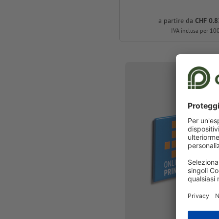
a partire da
CHF 0.8
IVA inclusa per 10