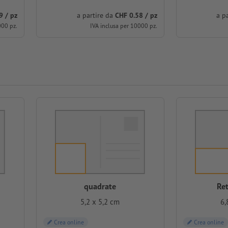
9 / pz
a partire da
CHF 0.58 / pz
a p
000 pz.
IVA inclusa per 10000 pz.
quadrate
Re
5,2 x 5,2 cm
6,
Crea online
Crea online