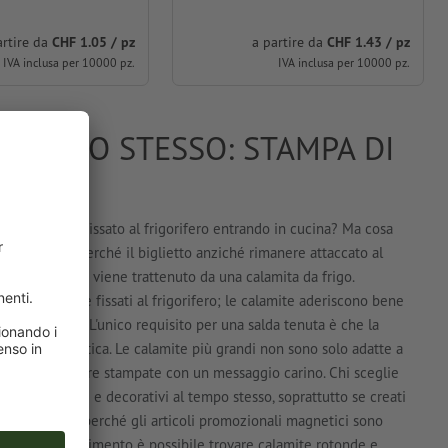
artire da
CHF 1.05 / pz
a partire da
CHF 1.43 / pz
IVA inclusa per 10000 pz.
IVA inclusa per 10000 pz.
L TEMPO STESSO: STAMPA DI
un foglietto fissato al frigorifero entrando in cucina? Ma cosa
destinatario perché il biglietto anziché rimanere attaccato al
se il foglietto viene trattenuto da una calamita da frigo.
olo per essere fissati al frigorifero; le calamite aderiscono bene
o lavagnette. L'unico requisito per una salda tenuta è che la
guenza magnetica. Le calamite più grandi non sono solo adatte a
no anche essere stampate con un messaggio carino. Chi sceglie
blicitari utili e decorativi al tempo stesso, soprattutto se creati
qualità. Ecco perché gli articoli promozionali magnetici sono
l nostro assortimento è possibile trovare calamite rotonde e