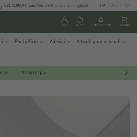
061 5100043
(Lun.-Ven. ore 8-17 anche in inglese)
ITA
|
DEU
|
FRA
Login
Aiuto
Lista preferiti
Carrello
ti
Per l'ufficio
Adesivi
Articoli promozionali
rdine.
Scopri di più