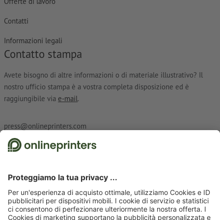
Offerte di lavoro
Contatti
Informazioni legali
Contatto stampa
Avete bisogno di altre informazioni o di materiale illustrativo? Il
nostro ufficio stampa è a vostra completa disposizione ed è
raggiungibile via
e-mail
.
press@onlineprinters.com
Abbonati alla newsletter e assicurati un buono sconto del
15 %!
Chi siamo