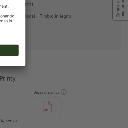
miglior prezzo
Garanzia di
Prodotti simili
rodat Professional
Timbro in legno
Printy
Bozze di stampa
0 %, senza