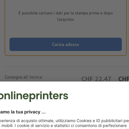
È possibile caricare i dati per la stampa prima o dopo
l'acquisto.
Carica adesso
Consegna all' incirca:
CHF 22.47
CHF
ven 14 ago - lun 17 ago
IVA esclusa
incl. 8
Peso: ca.
50 g