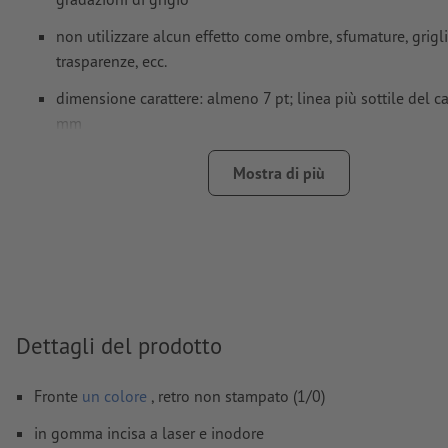
non utilizzare alcun effetto come ombre, sfumature, grigli
trasparenze, ecc.
dimensione carattere: almeno 7 pt; linea più sottile del ca
mm
consiglio:
utilizza i caratteri sans serif come Arial, Verdan
Mostra di più
per ottenere un’impronta ottimale
differenza del motivo dal formato finale: minimo 1 mm
spessore tratto: minimo 1 (0,4 mm)
Risoluzione:
600 dpi
Dettagli del prodotto
Come si creano correttamente i dati di stampa?
Fronte
un colore
, retro non stampato (1/0)
in gomma incisa a laser e inodore