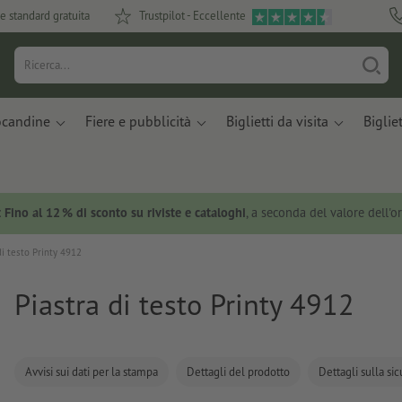
e standard gratuita
Trustpilot - Eccellente
ocandine
Fiere e pubblicità
Biglietti da visita
Bigliet
:
Fino al 12 % di sconto su riviste e cataloghi
, a seconda del valore dell'o
di testo Printy 4912
Piastra di testo Printy 4912
Avvisi sui dati per la stampa
Dettagli del prodotto
Dettagli sulla si