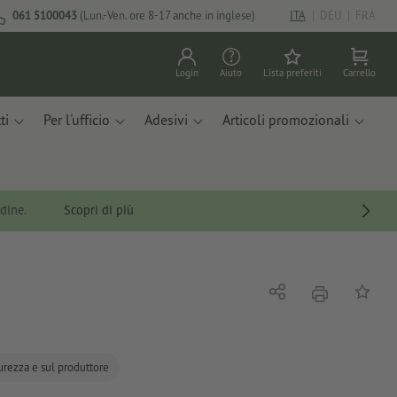
061 5100043
(Lun.-Ven. ore 8-17 anche in inglese)
ITA
|
DEU
|
FRA
Login
Aiuto
Lista preferiti
Carrello
ti
Per l'ufficio
Adesivi
Articoli promozionali
rdine.
Scopri di più
stampare
Condividi
alla list
curezza e sul produttore