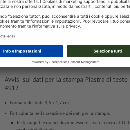
Piastra di testo Printy 4912
Trodat Printy 4910
Trodat Printy 4911
T
Trodat Printy 4912
Avvisi sui dati per la stampa Piastra di testo 
4912
Formato dei dati: 4,6 x 1,7 cm
Particolarità nella creazione dei dati per la stampa:
Testi, oggetti e grafici devono essere creati in nero al 10
gradazioni di grigio