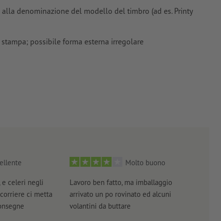
ione alla denominazione del modello del timbro (ad es. Printy
i stampa; possibile forma esterna irregolare
ellente
Molto buono
 e celeri negli
Lavoro ben fatto, ma imballaggio
Tutt
 corriere ci metta
arrivato un po rovinato ed alcuni
brev
consegne
volantini da buttare