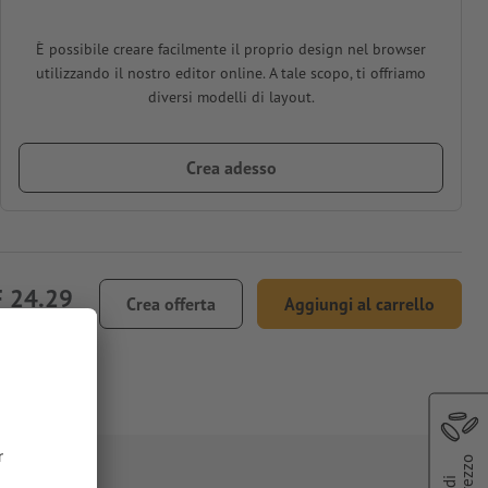
È possibile creare facilmente il proprio design nel browser
utilizzando il nostro editor online. A tale scopo, ti offriamo
diversi modelli di layout.
Crea adesso
 24.29
Crea offerta
Aggiungi al carrello
.1% IVA