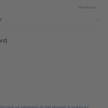
IVA esclusa
e)
ard)
l'
Accordo sul trattamento dei dati personali su incarico
e i