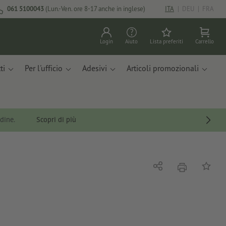
061 5100043
(Lun.-Ven. ore 8-17 anche in inglese)
ITA
|
DEU
|
FRA
Login
Aiuto
Lista preferiti
Carrello
ti
Per l'ufficio
Adesivi
Articoli promozionali
rdine.
Scopri di più
stampare
Condividi
alla list