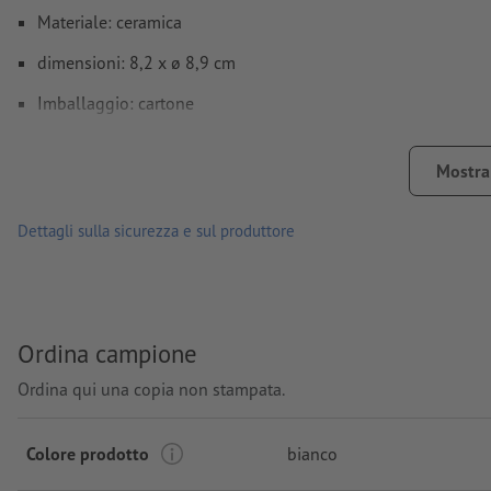
Materiale: ceramica
dimensioni: 8,2 x ø 8,9 cm
Imballaggio: cartone
Capacità: 350 ml
Mostra 
lavorazione: stampa tampografica
Posizione di stampa: sulla tazza
Dettagli sulla sicurezza e sul produttore
Ordina campione
Ordina qui una copia non stampata.
Colore prodotto
bianco