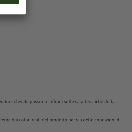
sparire con il
carattere: 0,45
tori; le
enuti idonei
oriali
si
ature elevate possono influire sulle caratteristiche della
erire dai colori reali del prodotto per via delle condizioni di