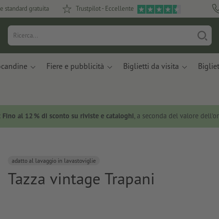
e standard gratuita
Trustpilot - Eccellente
ocandine
Fiere e pubblicità
Biglietti da visita
Bigliet
:
Fino al 12 % di sconto su riviste e cataloghi
, a seconda del valore dell'o
adatto al lavaggio in lavastoviglie
Tazza vintage Trapani