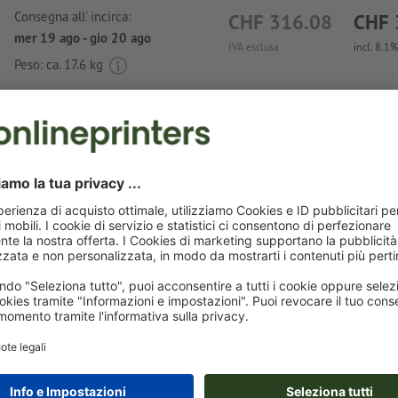
Consegna all' incirca:
CHF 316.08
CHF 
mer 19 ago - gio 20 ago
IVA esclusa
incl. 8.1%
Peso: ca.
17.6 kg
Avvisi sui dati per la stampa Tazza vintage T
Formato dei dati
: 3,5 x 3,5 cm
Come colori per il motivo è possibile scegliere fino a un ma
colori speciali
.
Nomina i campi di colore con il nome del colore target de
cromatica Pantone FORMULA GUIDE Solid Coated (ad es. 
C").
Non sono possibili né i colori metallizzati né neon.