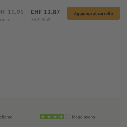
HF 11.91
CHF 12.87
Aggiungi al carrello
 esclusa
incl. 8.1% IVA
ellente
Molto buono