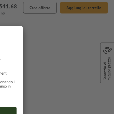
341.68
Crea offerta
Aggiungi al carrello
 IVA
rapani
miglior prezzo
Garanzia di
ssimo di due
ll'area
"Pantone 286