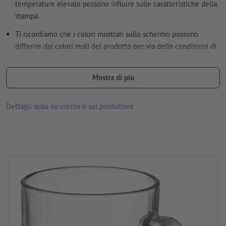
Ulteriori informazioni e suggerimenti in merito ai
temperature elevate possono influire sulle caratteristiche della
dati vettoriali
si trovano nel nostro Centro assistenza.
stampa.
Non correggiamo
errori di ortografia e sintassi
Ti ricordiamo che i colori mostrati sullo schermo possono
differire dai colori reali del prodotto per via delle condizioni di
illuminazione o delle impostazioni del monitor.
Come si creano correttamente i dati di stampa?
Materiale: vetro
Mostra di più
dimensioni: 9,5 x ø 7,9 cm
Dettagli sulla sicurezza e sul produttore
Imballaggio: prodotto non confezionato singolarmente
Capacità: 300 ml
lavorazione: stampa tampografica
posizione di incisione: a sinistra dell’impugnatura