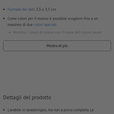
Formato dei dati
: 3,5 x 3,5 cm
Come colori per il motivo è possibile scegliere fino a un
massimo di due
colori speciali
.
Nomina i campi di colore con il nome del colore target
dell'area cromatica Pantone FORMULA GUIDE Solid Coated
(ad es. "Pantone 286 C").
Mostra di più
Non sono possibili né i colori metallizzati né neon.
il materiale di supporto per la stampa può essere fatto
trasparire con il
colore bianco
dimensione carattere: almeno 12 pt; linea più sottile del
carattere: 0,45 mm
I file PDF pronti per la stampa devono contenere solo i
Dettagli del prodotto
vettori; le immagini e i modelli in formato JPEG o TIFF non
sono ritenuti idonei
Lavabile in lavastoviglie, ma non a prova completa. Le