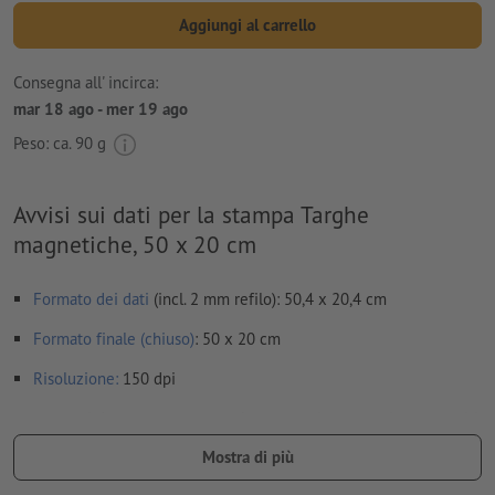
Aggiungi al carrello
Consegna all' incirca:
mar 18 ago - mer 19 ago
Peso: ca.
90 g
Avvisi sui dati per la stampa Targhe
magnetiche, 50 x 20 cm
Formato dei dati
(incl. 2 mm refilo): 50,4 x 20,4 cm
Formato finale (chiuso)
: 50 x 20 cm
Risoluzione:
150 dpi
caratteri
devono essere completamente incorporati o convertiti
in curve
Mostra di più
Non correggiamo
errori di ortografia e sintassi