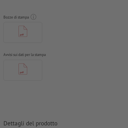
Non controlliamo le
impostazioni di sovrastampa
Bozze di stampa
I
commenti
vengono cancellati e non stampati
I contenuti dei
campi
modulo
vengono stampati
per il
sagome del contorno
opzionale, creare nei dati per la
stampa una sagoma del contorno supplementare
Avvisi sui dati per la stampa
Come si creano correttamente i dati di stampa?
Dettagli del prodotto