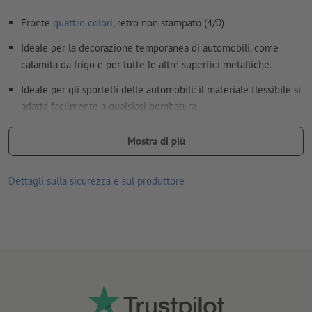
Fronte
quattro colori
, retro non stampato (4/0)
Ideale per la decorazione temporanea di automobili, come
calamita da frigo e per tutte le altre superfici metalliche.
Ideale per gli sportelli delle automobili: il materiale flessibile si
adatta facilmente a qualsiasi bombatura.
per uso interno ed esterno
Mostra di più
Caratteristiche del materiale:
lato superiore (stampato) con resistente rivestimento in PVC
Dettagli sulla sicurezza e sul produttore
lato inferiore (magnetico) con rivestimento in vernice UV
opaca per proteggerere la superficie
spessore del materiale 900 μm (= 0,9 mm), forza di
attrazione 414 g/cm²
Attenersi scrupolosamente alle istruzioni per l'uso e la
manutenzione.