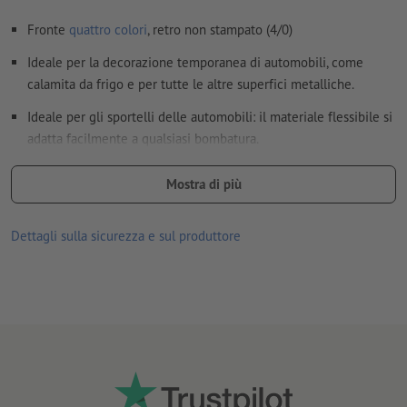
Fronte
quattro colori
, retro non stampato (4/0)
Ideale per la decorazione temporanea di automobili, come
calamita da frigo e per tutte le altre superfici metalliche.
Ideale per gli sportelli delle automobili: il materiale flessibile si
adatta facilmente a qualsiasi bombatura.
per uso interno ed esterno
Mostra di più
Caratteristiche del materiale:
lato superiore (stampato) con resistente rivestimento in PVC
Dettagli sulla sicurezza e sul produttore
lato inferiore (magnetico) con rivestimento in vernice UV
opaca per proteggerere la superficie
spessore del materiale 900 μm (= 0,9 mm), forza di
attrazione 414 g/cm²
Attenersi scrupolosamente alle istruzioni per l'uso e la
manutenzione.