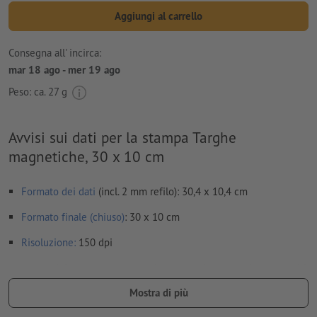
Aggiungi al carrello
Consegna all' incirca:
mar 18 ago - mer 19 ago
Peso: ca.
27 g
Avvisi sui dati per la stampa Targhe
magnetiche, 30 x 10 cm
Formato dei dati
(incl. 2 mm refilo): 30,4 x 10,4 cm
Formato finale (chiuso)
: 30 x 10 cm
Risoluzione:
150 dpi
caratteri
devono essere completamente incorporati o convertiti
in curve
Mostra di più
Non correggiamo
errori di ortografia e sintassi