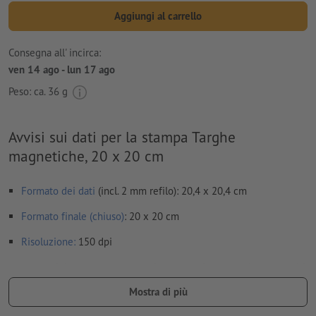
Aggiungi al carrello
Consegna all' incirca:
ven 14 ago - lun 17 ago
Peso: ca.
36 g
Avvisi sui dati per la stampa Targhe
magnetiche, 20 x 20 cm
Formato dei dati
(incl. 2 mm refilo): 20,4 x 20,4 cm
Formato finale (chiuso)
: 20 x 20 cm
Risoluzione:
150 dpi
caratteri
devono essere completamente incorporati o convertiti
in curve
Mostra di più
Non correggiamo
errori di ortografia e sintassi