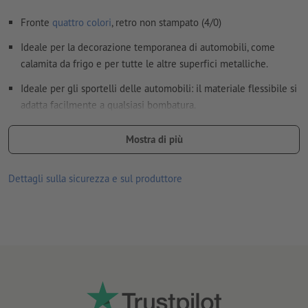
Fronte
quattro colori
, retro non stampato (4/0)
Ideale per la decorazione temporanea di automobili, come
calamita da frigo e per tutte le altre superfici metalliche.
Ideale per gli sportelli delle automobili: il materiale flessibile si
adatta facilmente a qualsiasi bombatura.
per uso interno ed esterno
Mostra di più
Caratteristiche del materiale:
lato superiore (stampato) con resistente rivestimento in PVC
Dettagli sulla sicurezza e sul produttore
lato inferiore (magnetico) con rivestimento in vernice UV
opaca per proteggerere la superficie
spessore del materiale 900 μm (= 0,9 mm), forza di
attrazione 414 g/cm²
Attenersi scrupolosamente alle istruzioni per l'uso e la
manutenzione.