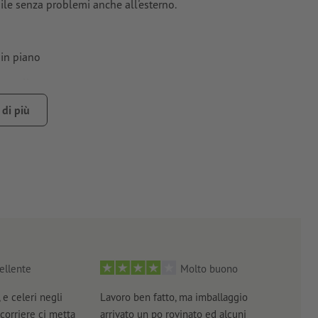
ile senza problemi anche all'esterno.
 in piano
 semplice
.
di più
no essere forniti
piegati
per motivi tecnici legati alla
ellente
Molto buono
 e celeri negli
Lavoro ben fatto, ma imballaggio
Tutt
 corriere ci metta
arrivato un po rovinato ed alcuni
brev