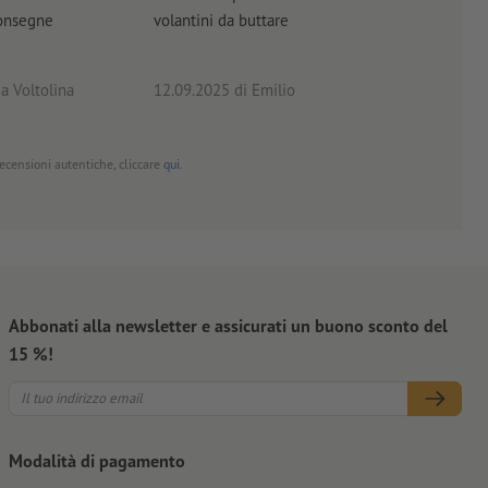
consegne
volantini da buttare
a Voltolina
12.09.2025
di Emilio
02.0
 recensioni autentiche, cliccare
qui
.
Abbonati alla newsletter e assicurati un buono sconto del
15 %!
Modalità di pagamento