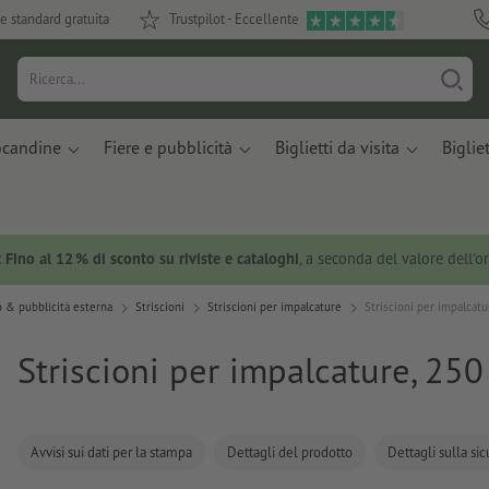
e standard gratuita
Trustpilot - Eccellente
ocandine
Fiere e pubblicità
Biglietti da visita
Bigliet
:
Fino al 12 % di sconto su riviste e cataloghi
, a seconda del valore dell'o
 & pubblicità esterna
Striscioni
Striscioni per impalcature
Striscioni per impalcat
Striscioni per impalcature, 25
Avvisi sui dati per la stampa
Dettagli del prodotto
Dettagli sulla si