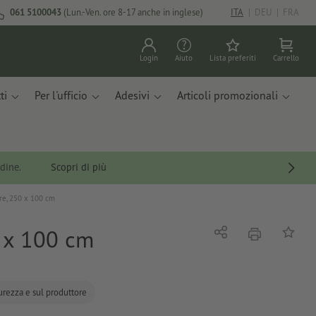
061 5100043
(Lun.-Ven. ore 8-17 anche in inglese)
ITA
|
DEU
|
FRA
Login
Aiuto
Lista preferiti
Carrello
ti
Per l'ufficio
Adesivi
Articoli promozionali
rdine.
Scopri di più
ure, 250 x 100 cm
0 x 100 cm
stampare
Condividi
alla list
curezza e sul produttore