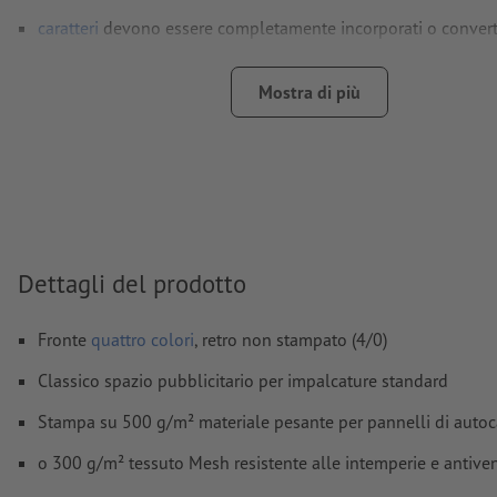
caratteri
devono essere completamente incorporati o converti
Modalità colori:
CMYK, FOGRA51 (PSO Coated v3)
Mostra di più
Non correggiamo
errori di ortografia e sintassi
Non controlliamo le
impostazioni di sovrastampa
I
commenti
vengono cancellati e non stampati
I contenuti dei
campi
modulo
vengono stampati
Dettagli del prodotto
Come si creano correttamente i dati di stampa?
Fronte
quattro colori
, retro non stampato (4/0)
Classico spazio pubblicitario per impalcature standard
Stampa su 500 g/m² materiale pesante per pannelli di autocar
o 300 g/m² tessuto Mesh resistente alle intemperie e antiven