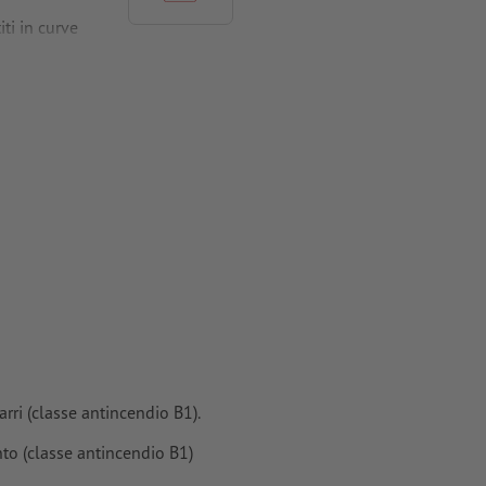
ti in curve
ri (classe antincendio B1).
to (classe antincendio B1)