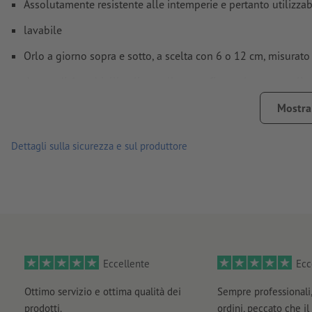
Assolutamente resistente alle intemperie e pertanto utilizzab
lavabile
Orlo a giorno sopra e sotto, a scelta con 6 o 12 cm, misurato
dotato di 4 occhielli agli angoli per un fissaggio ancora più
Per ogni ordine di stampa è possibile caricare un solo motivo
Mostra 
Nota: Se il lato più corto supera i 190 cm, gli striscioni devo
Dettagli sulla sicurezza e sul produttore
spedizione
Eccellente
Ecc
Ottimo servizio e ottima qualità dei
Sempre professionali,
prodotti.
ordini, peccato che il