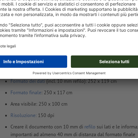
Consegna all' incirca:
CHF 90.66
CHF
mar 18 ago - mer 19 ago
IVA esclusa
incl. 8
Peso: ca.
1.25 kg
Avvisi sui dati per la stampa Striscioni per
impalcature, 250 x 100 cm
Formato dei dati
(incl. 10 mm refilo): 252 x 119 cm
Formato
finale
: 250 x 117 cm
Area visibile: 250 x 100 cm
Risoluzione:
150 dpi
Creare il documento con 10 mm di
refilo
sui lati e le informa
importanti ad almeno 40 mm di distanza dal formato finale