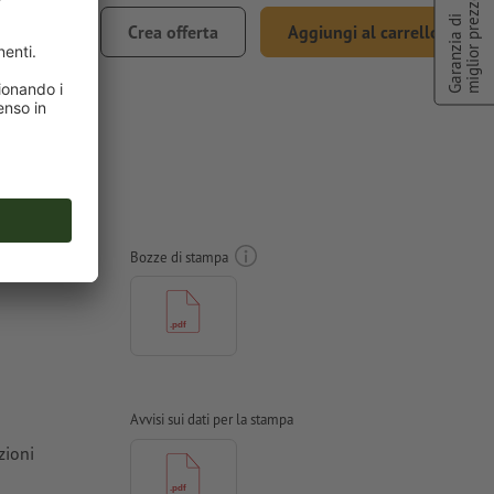
miglior prezzo
 98.00
Garanzia di
Crea offerta
Aggiungi al carrello
.1% IVA
Bozze di stampa
Avvisi sui dati per la stampa
zioni