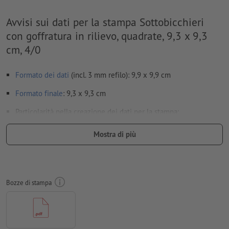
Avvisi sui dati per la stampa Sottobicchieri
con goffratura in rilievo, quadrate, 9,3 x 9,3
cm, 4/0
Formato dei dati
(incl. 3 mm refilo): 9,9 x 9,9 cm
Formato
finale
: 9,3 x 9,3 cm
Particolarità nella creazione dei dati per la stampa:
per le
finiture
occorre attenersi a indicazioni specifiche
Mostra di più
per scoprire come creare i dati per la stampa con finitura
parziale in InDesign, basta cliccare
qui
per evitare che il motivo appaia sul lato superiore del
Bozze di stampa
prodotto stampato, tenere conto del
senso di lettura
nei dati
per la stampa
Risoluzione:
300 dpi