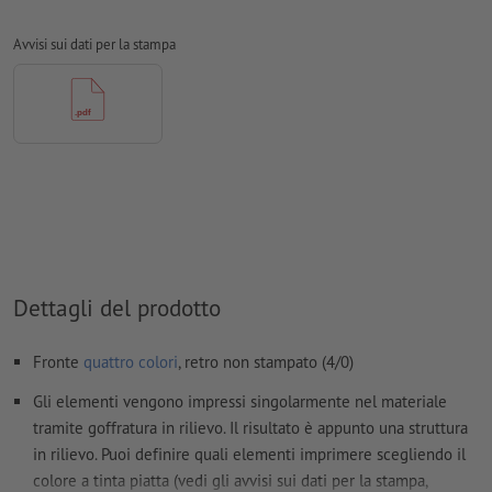
Creare il documento con 3 mm di
refilo
sui lati e le
informazioni importanti ad almeno 4 mm di distanza dal
Avvisi sui dati per la stampa
formato finale
caratteri
devono essere completamente incorporati o convertiti
in curve
Modalità colori:
CMYK, FOGRA52 (PSO Uncoated v3 FOGRA52)
per carte non patinate
Non correggiamo
errori di ortografia e sintassi
Non controlliamo le
impostazioni di sovrastampa
Dettagli del prodotto
I
commenti
vengono cancellati e non stampati
I contenuti dei
campi
modulo
vengono stampati
Fronte
quattro colori
, retro non stampato (4/0)
Gli elementi vengono impressi singolarmente nel materiale
Come si creano correttamente i dati di stampa?
tramite goffratura in rilievo. Il risultato è appunto una struttura
in rilievo. Puoi definire quali elementi imprimere scegliendo il
colore a tinta piatta (vedi gli avvisi sui dati per la stampa,