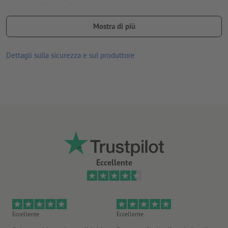
sezione “
Finiture
”)
gli angoli vengono automaticamente arrotondati con un raggio
Mostra di più
di 12 mm
Dettagli sulla sicurezza e sul produttore
esecuzione fustellata e cellofanata
Eccellente
Eccellente
Eccellente
Mo