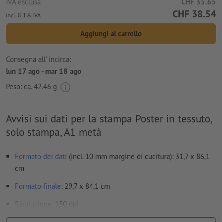
IVA esclusa
CHF 35.65
CHF 38.54
incl. 8.1% IVA
Aggiungi al carrello
Consegna all' incirca:
lun 17 ago - mar 18 ago
Peso: ca.
42.46 g
Avvisi sui dati per la stampa Poster in tessuto,
solo stampa, A1 metà
Formato dei dati
(incl. 10 mm margine di cucitura): 31,7 x 86,1
cm
Formato
finale
: 29,7 x 84,1 cm
Risoluzione:
150 dpi
caratteri
devono essere completamente incorporati o convertiti