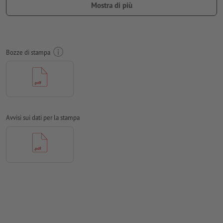
Mostra di più
in curve
Modalità colori:
CMYK, FOGRA51 (PSO Coated v3) per carte
patinate
Bozze di stampa
Non correggiamo
errori di ortografia e sintassi
Non controlliamo le
impostazioni di sovrastampa
I
commenti
vengono cancellati e non stampati
I contenuti dei
campi
modulo
vengono stampati
Avvisi sui dati per la stampa
Come si creano correttamente i dati di stampa?