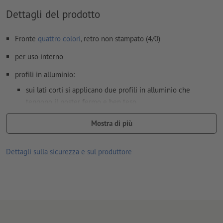
Dettagli del prodotto
Fronte
quattro colori
, retro non stampato (4/0)
per uso interno
profili in alluminio:
sui lati corti si applicano due profili in alluminio che
tengono il poster fermo e ben teso
il profilo in alluminio in alto comprende due occhielli mobili
Mostra di più
in plastica
i profili sono riutilizzabili ed estremamente facili da usare
Dettagli sulla sicurezza e sul produttore
classe antincendio B1
per ogni ordine di stampa è possibile caricare un solo motivo