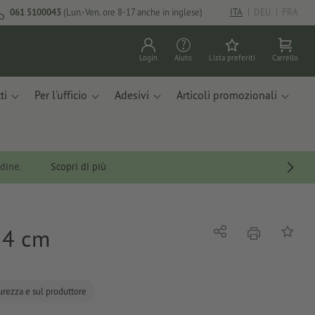
061 5100043
(Lun.-Ven. ore 8-17 anche in inglese)
ITA
|
DEU
|
FRA
Login
Aiuto
Lista preferiti
Carrello
ti
Per l'ufficio
Adesivi
Articoli promozionali
rdine.
Scopri di più
14 cm
stampare
Condividi
alla list
curezza e sul produttore