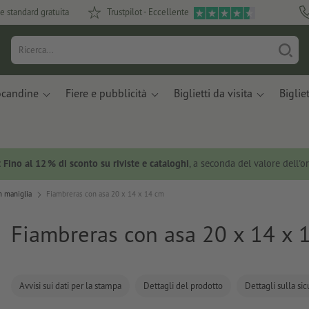
e standard gratuita
Trustpilot - Eccellente
ocandine
Fiere e pubblicità
Biglietti da visita
Bigliet
:
Fino al 12 % di sconto su riviste e cataloghi
, a seconda del valore dell'o
n maniglia
Fiambreras con asa 20 x 14 x 14 cm
Fiambreras con asa 20 x 14 x 
Avvisi sui dati per la stampa
Dettagli del prodotto
Dettagli sulla si