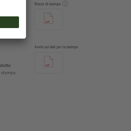
Bozze di stampa
Avvisi sui dati per la stampa
odotto
a stampa
ioni
ti in curve
atinate