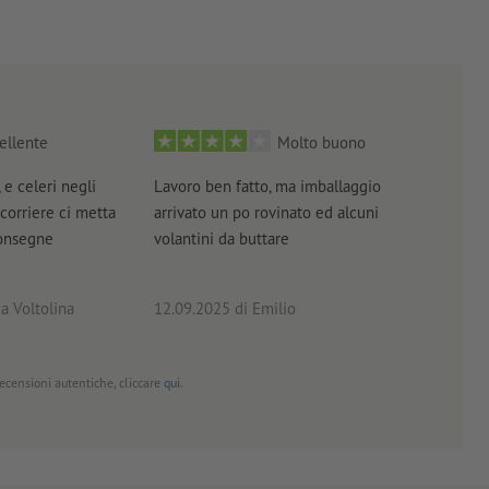
ellente
Molto buono
 e celeri negli
Lavoro ben fatto, ma imballaggio
Tutt
 corriere ci metta
arrivato un po rovinato ed alcuni
brev
consegne
volantini da buttare
a Voltolina
12.09.2025
di Emilio
02.0
 recensioni autentiche, cliccare
qui
.