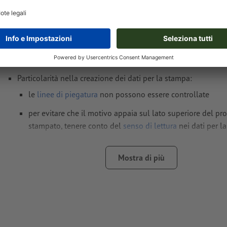
Formato dei dati
(incl. 5 mm refilo): 70,35 x 36,78 cm
Formato
finale
: 69,35 x 35,78 cm
Dimensioni del sistema
: 20 x 14 cm
Particolarità nella creazione dei dati per la stampa:
le
linee di piegatura
non possono essere controllate
per evitare che il motivo appaia sul lato superiore del pr
stampato, tenere conto del
senso di lettura
nei dati per l
Risoluzione:
300 dpi
Mostra di più
Creare il documento con 5 mm di
refilo
sui lati e le informaz
importanti ad almeno 3 mm di distanza dal formato finale
caratteri
devono essere completamente incorporati o converti
Modalità colori:
CMYK, FOGRA51 (PSO Coated v3) per carte p