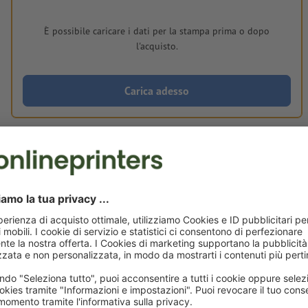
È possibile caricare i dati per la stampa prima o dopo
l'acquisto.
Carica adesso
Consegna all' incirca:
CHF 373.08
CHF 
gio 27 ago - ven 28 ago
IVA esclusa
incl. 8.1%
Peso: ca.
7.01 kg
Avvisi sui dati per la stampa Fiambreras con
14 x 14 cm