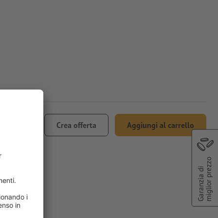
403.30
Crea offerta
Aggiungi al carrello
 IVA
miglior prezzo
Garanzia di
 asa 20 x