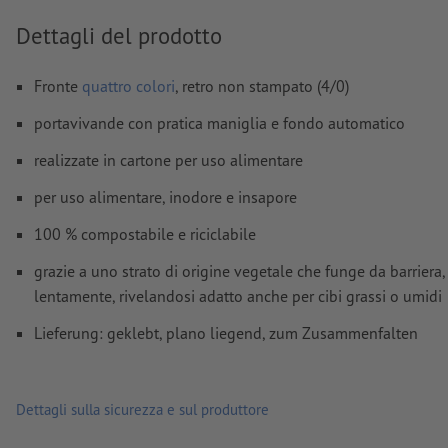
Non correggiamo
errori di ortografia e sintassi
Dettagli del prodotto
Non controlliamo le
impostazioni di sovrastampa
I
commenti
vengono cancellati e non stampati
Fronte
quattro colori
, retro non stampato (4/0)
I contenuti dei
campi
modulo
vengono stampati
portavivande con pratica maniglia e fondo automatico
realizzate in cartone per uso alimentare
Come si creano correttamente i dati di stampa?
per uso alimentare, inodore e insapore
100 % compostabile e riciclabile
grazie a uno strato di origine vegetale che funge da barriera,
lentamente, rivelandosi adatto anche per cibi grassi o umidi
Lieferung: geklebt, plano liegend, zum Zusammenfalten
Dettagli sulla sicurezza e sul produttore