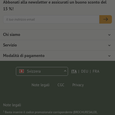
Abbonati alla newsletter e assicurati un buono sconto del
15 %!
Chi siamo
Azienda
Servizio
Stampa
Modalità di pagamento
Modalità di pagamento
Offerte di lavoro
Spedizione
Pagamento anticipato
Svizzera
ITA
|
DEU
|
FRA
Tutela ambientale
Contestazioni
Contatti
Programma Premium
Note legali
CGC
Privacy
FAQ
Note legali
1
Basta inserire il codice promozionale corrispondente (BROCHURESALE8,