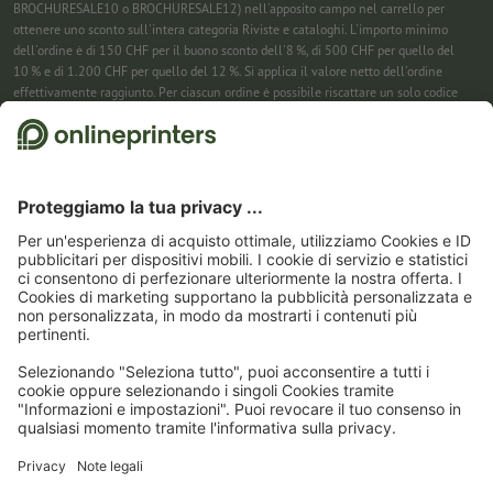
BROCHURESALE10 o BROCHURESALE12) nell'apposito campo nel carrello per
ottenere uno sconto sull'intera categoria Riviste e cataloghi. L'importo minimo
dell'ordine è di 150 CHF per il buono sconto dell'8 %, di 500 CHF per quello del
10 % e di 1.200 CHF per quello del 12 %. Si applica il valore netto dell'ordine
effettivamente raggiunto. Per ciascun ordine è possibile riscattare un solo codice
sconto. Utilizzabile più volte. Pagamento in contanti non previsto. Non cumulabile
con ulteriori iniziative promozionali. La promozione è valida fino al 31/08/2026
(incluso).
2
Basta inserire il codice sconto nell’apposito campo nel carrello per risparmiare sui
calendari. Utilizzabile più volte. Pagamento in contanti non previsto. Non
cumulabile con ulteriori iniziative promozionali. Valido fino al 31/08/2026
compreso
3
Riceverai prima un’e-mail da cui confermare la tua iscrizione alla newsletter con
un semplice clic. Solo allora ti invieremo il codice sconto e la prossima newsletter.
Puoi naturalmente annullare la registrazione in qualsiasi momento. Utilizzabile
una sola volta. Non è richiesto un valore minimo dell’ordine. Importo massimo dello
sconto: 150 CHF sul valore dell'ordine (al netto). Pagamento in contanti non
previsto. L’offerta non può essere cumulata con altre promozioni o codici sconto.
Il
buono è valido per sei settimane dalla ricezione.
4
Basta inserire il codice sconto nell’apposito campo nel carrello per risparmiare sui
calendari. Utilizzabile più volte. Pagamento in contanti non previsto. Non
cumulabile con ulteriori iniziative promozionali. Valido fino al 31/08/2026