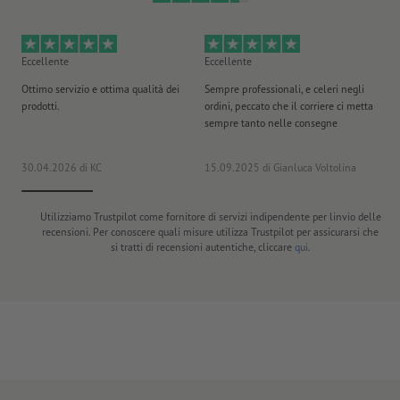
Eccellente
Eccellente
Mo
Ottimo servizio e ottima qualità dei
Sempre professionali, e celeri negli
La
prodotti.
ordini, peccato che il corriere ci metta
ar
sempre tanto nelle consegne
vo
30.04.2026
di KC
15.09.2025
di Gianluca Voltolina
12
Utilizziamo Trustpilot come fornitore di servizi indipendente per linvio delle
recensioni. Per conoscere quali misure utilizza Trustpilot per assicurarsi che
si tratti di recensioni autentiche, cliccare
qui
.