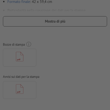
Formato
finale
: 42 x 59,4 cm
Particolarità nella creazione dei dati per la stampa:
i
colori speciali
dovrebbero essere creati come campi di
Mostra di più
colore separati (ad es. HKS42) nel file dei dati per la stampa
(
solo
con determinati tipi di carta)
Risoluzione:
200 dpi
Bozze di stampa
Creare il documento con 2 mm di
refilo
sui lati e le
informazioni importanti ad almeno 4 mm di distanza dal
formato finale
caratteri
devono essere completamente incorporati o convertiti
in curve
Avvisi sui dati per la stampa
Modalità colori:
CMYK, FOGRA51 (PSO Coated v3) per carte
patinate, FOGRA52 (PSO Uncoated v3 FOGRA52) per carte non
patinate
Non correggiamo
errori di ortografia e sintassi