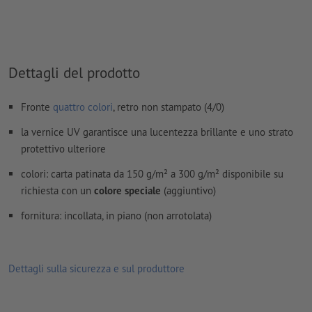
Non controlliamo le
impostazioni di sovrastampa
I
commenti
vengono cancellati e non stampati
I contenuti dei
campi
modulo
vengono stampati
Dettagli del prodotto
Come si creano correttamente i dati di stampa?
Fronte
quattro colori
, retro non stampato (4/0)
la vernice UV garantisce una lucentezza brillante e uno strato
protettivo ulteriore
colori: carta patinata da 150 g/m² a 300 g/m² disponibile su
richiesta con un
colore speciale
(aggiuntivo)
fornitura: incollata, in piano (non arrotolata)
Dettagli sulla sicurezza e sul produttore