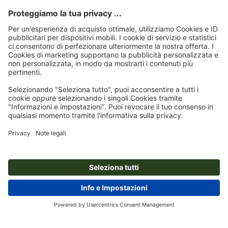
Utilizziamo Trustpilot come fornitore di servizi indipendente per linvio delle
recensioni. Per conoscere quali misure utilizza Trustpilot per assicurarsi che
si tratti di recensioni autentiche, cliccare
qui
.
Pagina iniziale
Pannelli/Cartelli
Lastre in espanso duro
Lastre in espanso
duro, 100 x 100 cm
Abbonati alla newsletter e assicurati un buono sconto del
15 %!
Chi siamo
Azienda
Servizio