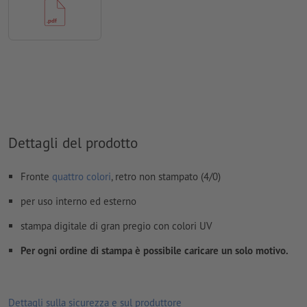
Non correggiamo
errori di ortografia e sintassi
Non controlliamo le
impostazioni di sovrastampa
I
commenti
vengono cancellati e non stampati
I contenuti dei
campi
modulo
vengono stampati
Come si creano correttamente i dati di stampa?
Dettagli del prodotto
Fronte
quattro colori
, retro non stampato (4/0)
per uso interno ed esterno
stampa digitale di gran pregio con colori UV
Per ogni ordine di stampa è possibile caricare un solo motivo.
Dettagli sulla sicurezza e sul produttore