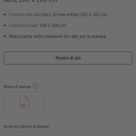
Formato dei dati
(incl. 10 mm refilo): 102 x 102 cm
Formato
finale
: 100 x 100 cm
Particolarità nella creazione dei dati per la stampa:
per il
sagome del contorno
opzionale, creare nei dati per la
stampa una sagoma del contorno supplementare
Mostra di più
Risoluzione:
150 dpi
Creare il documento con 10 mm di
refilo
sui lati e le
informazioni importanti ad almeno 4 mm di distanza dal
Bozze di stampa
formato finale
caratteri
devono essere completamente incorporati o convertiti
in curve
Modalità colori:
CMYK, FOGRA51 (PSO Coated v3) per carte
patinate
Avvisi sui dati per la stampa