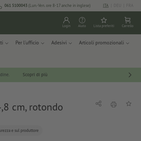
061 5100043
(Lun.-Ven. ore 8-17 anche in inglese)
ITA
|
DEU
|
FRA
Login
Aiuto
Lista preferiti
Carrello
ti
Per l'ufficio
Adesivi
Articoli promozionali
rdine.
Scopri di più
4,8 cm, rotondo
stampare
Condividi
alla list
curezza e sul produttore