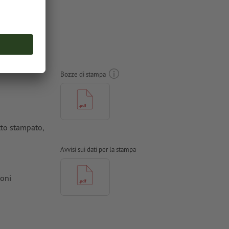
to,
Bozze di stampa
tto stampato,
Avvisi sui dati per la stampa
ioni
ti in curve
tinate,