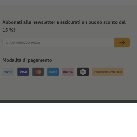
Abbonati alla newsletter e assicurati un buono sconto del
15 %!
Modalità di pagamento
Pagamento anticipato
Note legali
CGC
Privacy