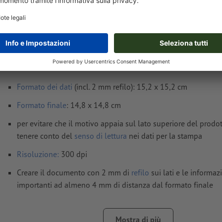
Avvisi sui dati per la stampa Etichette prodot
diametro 14,8 cm, rotondo
Formato dei dati
(incl. 2 mm refilo): 15,2 x 15,2 cm
Formato
finale
: 14,8 x 14,8 cm
per evitare che il motivo appaia sul lato superiore del prodo
tenere conto del
senso di lettura
nei dati per la stampa
Risoluzione:
300 dpi
Creare il documento con 2 mm di
refilo
sui lati e le informaz
importanti ad almeno 4 mm di distanza dal formato finale
caratteri
devono essere completamente incorporati o converti
Mostra di più
Modalità colori:
CMYK, FOGRA51 (PSO Coated v3) per carte pa