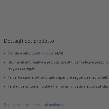
FOGRA52 (PSO Uncoated v3 FOGRA52) per carte non patinat
Non correggiamo
errori di ortografia e sintassi
Non controlliamo le
impostazioni di sovrastampa
I
commenti
vengono cancellati e non stampati
Dettagli del prodotto
I contenuti dei
campi
modulo
vengono stampati
Fronte e retro
quattro colori
(4/4)
Come si creano correttamente i dati di stampa?
strumenti informativi e pubblicitari utili per indicare prezzi, 
auguri sui regali
la perforazione sul solo lato superiore segue il senso di lett
le stampe su carta riciclata hanno un impatto neutro sul c
Dettagli sulla sicurezza e sul produttore