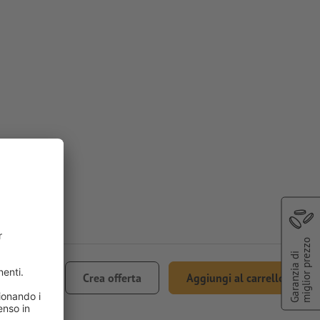
miglior prezzo
Garanzia di
 69.32
Crea offerta
Aggiungi al carrello
.1% IVA