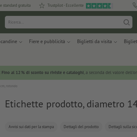
e standard gratuita
Trustpilot - Eccellente
ocandine
Fiere e pubblicità
Biglietti da visita
Bigliet
:
Fino al 12 % di sconto su riviste e cataloghi
, a seconda del valore dell'o
 cm, rotondo
Etichette prodotto, diametro 1
Avvisi sui dati per la stampa
Dettagli del prodotto
Dettagli sulla si