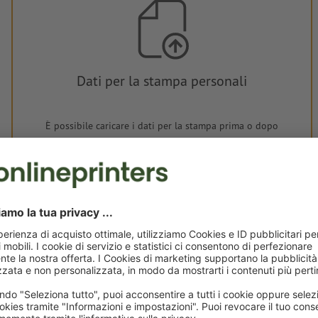
Dati per la stampa personali
È possibile caricare i dati per la stampa prima o dopo
l'acquisto.
Carica adesso
Consegna all' incirca:
CHF 64.13
CHF
mer 19 ago - gio 20 ago
IVA esclusa
incl. 8
Peso: ca.
107.5 g