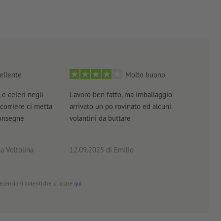
ellente
Molto buono
 e celeri negli
Lavoro ben fatto, ma imballaggio
Tutt
 corriere ci metta
arrivato un po rovinato ed alcuni
brev
consegne
volantini da buttare
a Voltolina
12.09.2025
di Emilio
02.0
 recensioni autentiche, cliccare
qui
.