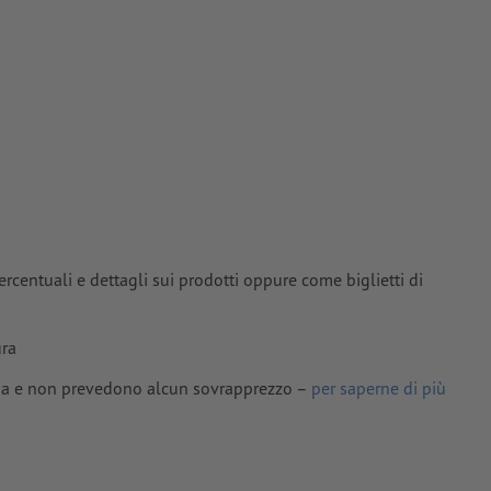
e
percentuali e dettagli sui prodotti oppure come biglietti di
ura
lima e non prevedono alcun sovrapprezzo –
per saperne di più