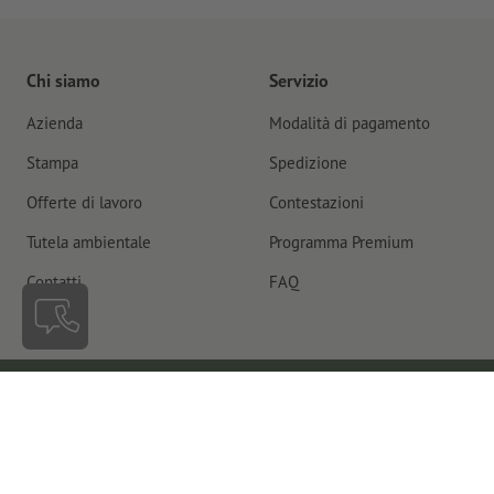
Chi siamo
Servizio
Azienda
Modalità di pagamento
Stampa
Spedizione
Offerte di lavoro
Contestazioni
Tutela ambientale
Programma Premium
Contatti
FAQ
Svizzera