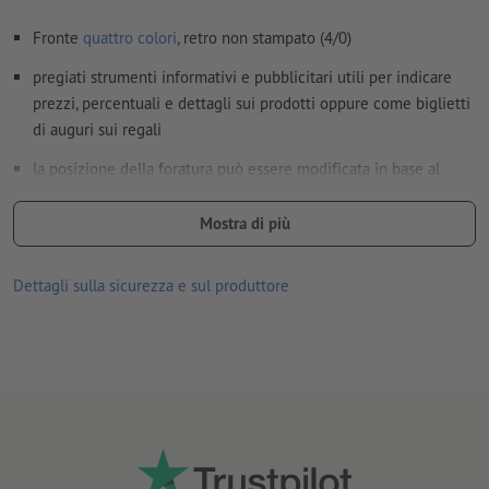
Fronte
quattro colori
, retro non stampato (4/0)
pregiati strumenti informativi e pubblicitari utili per indicare
prezzi, percentuali e dettagli sui prodotti oppure come biglietti
di auguri sui regali
la posizione della foratura può essere modificata in base al
formato
Mostra di più
la perforazione sul solo lato superiore segue il senso di lettura
le stampe su carta riciclata hanno un impatto neutro sul clima e
Dettagli sulla sicurezza e sul produttore
non prevedono alcun sovrapprezzo –
per saperne di più
scegli l'eccezionale gradevolezza al tatto e l'aspetto
sensazionale delle nostre pregiate tipologie di carta
pregiata qualità di carta Gmund, in esclusiva solo su
Onlineprinters