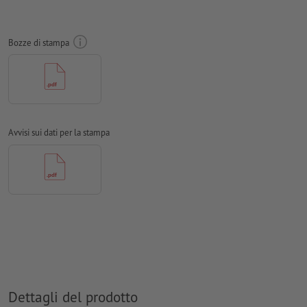
Creare il documento con 2 mm di
refilo
sui lati e le
informazioni importanti ad almeno 4 mm di distanza dal
Bozze di stampa
formato finale
caratteri
devono essere completamente incorporati o convertiti
in curve
Modalità colori:
CMYK, FOGRA51 (PSO Coated v3) per carte
patinate, FOGRA52 (PSO Uncoated v3 FOGRA52) per carte non
Avvisi sui dati per la stampa
patinate
Non correggiamo
errori di ortografia e sintassi
Non controlliamo le
impostazioni di sovrastampa
I
commenti
vengono cancellati e non stampati
I contenuti dei
campi
modulo
vengono stampati
Come si creano correttamente i dati di stampa?
Dettagli del prodotto