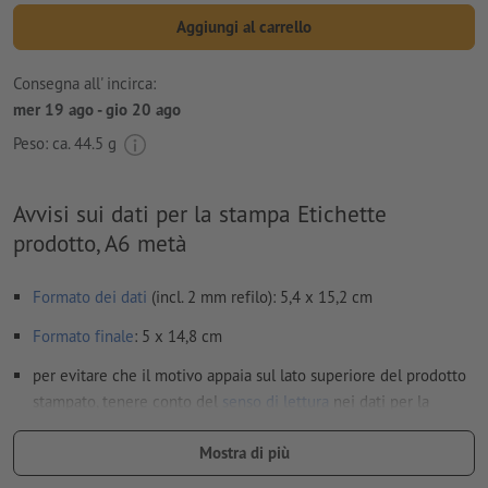
Aggiungi al carrello
Consegna all' incirca:
mer 19 ago - gio 20 ago
Peso: ca.
44.5 g
Avvisi sui dati per la stampa Etichette
prodotto, A6 metà
Formato dei dati
(incl. 2 mm refilo): 5,4 x 15,2 cm
Formato
finale
: 5 x 14,8 cm
per evitare che il motivo appaia sul lato superiore del prodotto
stampato, tenere conto del
senso di lettura
nei dati per la
stampa
Mostra di più
Risoluzione:
300 dpi