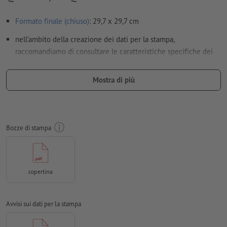
Formato finale (chiuso)
: 29,7 x 29,7 cm
nell’ambito della creazione dei dati per la stampa,
raccomandiamo di consultare le caratteristiche specifiche dei
cataloghi
:
disposizione delle pagine interne: esportare file in formato
Mostra di più
PDF con pagine singole in ordine progressivo
disposizione delle pagine di copertina: creare ed esportare
la copertina montata come pagine doppie includendo la
Bozze di stampa
larghezza del dorso
Risoluzione:
300 dpi
Creare il documento con 2 mm di
refilo
sui lati e le
copertina
informazioni importanti ad almeno 5 mm di distanza dal
formato finale
Avvisi sui dati per la stampa
caratteri
devono essere completamente incorporati o convertiti
in curve