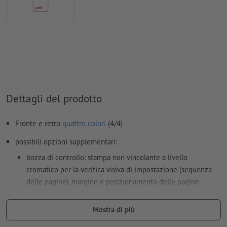
Modalità colori:
CMYK, FOGRA52 (PSO Uncoated v3 FOGRA52)
per carte non patinate
Non correggiamo
errori di ortografia e sintassi
Non controlliamo le
impostazioni di sovrastampa
I
commenti
vengono cancellati e non stampati
Dettagli del prodotto
I contenuti dei
campi
modulo
vengono stampati
Spessore del dorso: 4 mm
Fronte e retro
quattro colori
(4/4)
possibili opzioni supplementari:
Come si creano correttamente i dati di stampa?
bozza di controllo: stampa non vincolante a livello
cromatico per la verifica visiva di impostazione (sequenza
delle pagine), margine e posizionamento delle pagine
prova colore fronte copertina: stampa digitale a colori
Mostra di più
vincolanti del fronte copertina a norma ISO 12647-2