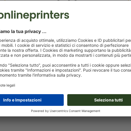
Dati per la stampa personali
È possibile caricare i dati per la stampa prima o dopo
l'acquisto.
Carica adesso
Consegna all' incirca:
CHF 440.27
CHF 
mar 18 ago - mer 19 ago
IVA esclusa
incl. 8.1%
Peso: ca.
9.54 kg