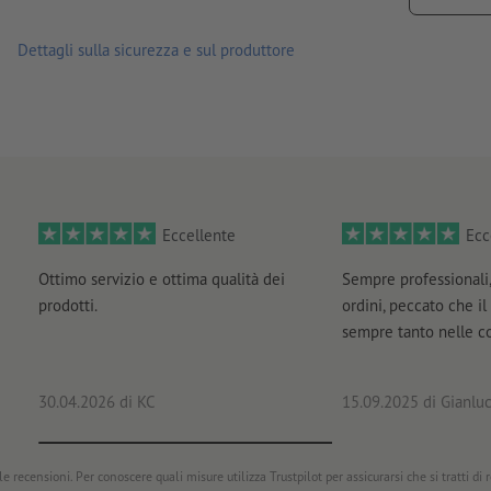
le stampe su carta riciclata hanno un impatto neutro sul c
Dettagli sulla sicurezza e sul produttore
Eccellente
Ecc
Ottimo servizio e ottima qualità dei
Sempre professionali,
prodotti.
ordini, peccato che il
sempre tanto nelle 
30.04.2026
di KC
15.09.2025
di Gianluc
e recensioni. Per conoscere quali misure utilizza Trustpilot per assicurarsi che si tratti di