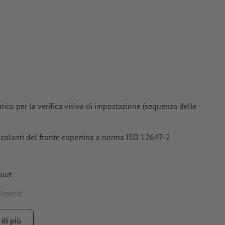
 per carte
ico per la verifica visiva di impostazione (sequenza delle
incolanti del fronte copertina a norma ISO 12647-2
yout
 layout
 DIN (ISO 838).
di più