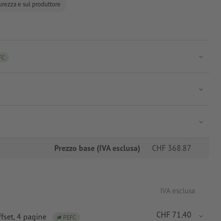
curezza e sul produttore
FC
Prezzo base (IVA esclusa)
CHF
368.87
IVA esclusa
CHF
71.40
fset
, 4 pagine
PEFC