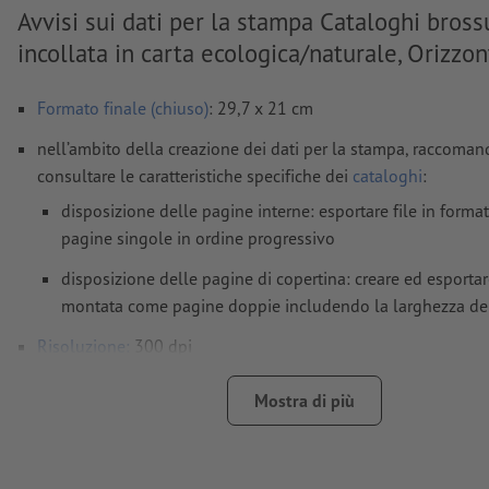
Avvisi sui dati per la stampa Cataloghi bross
incollata in carta ecologica/naturale, Orizzon
Formato finale (chiuso)
: 29,7 x 21 cm
nell’ambito della creazione dei dati per la stampa, raccoma
consultare le caratteristiche specifiche dei
cataloghi
:
disposizione delle pagine interne: esportare file in form
pagine singole in ordine progressivo
disposizione delle pagine di copertina: creare ed esportar
montata come pagine doppie includendo la larghezza de
Risoluzione:
300 dpi
Creare il documento con 2 mm di
refilo
sui lati e le informaz
Mostra di più
importanti ad almeno 5 mm di distanza dal formato finale
caratteri
devono essere completamente incorporati o converti