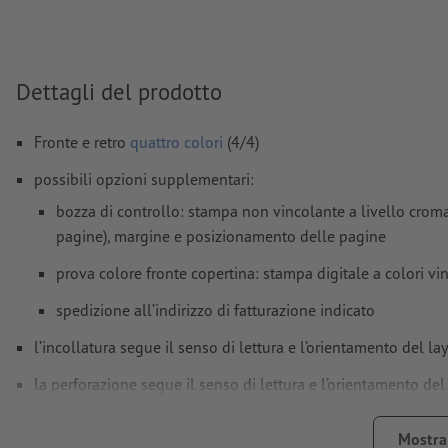
Modalità colori:
CMYK, FOGRA52 (PSO Uncoated v3 FOGRA52)
non patinate
Non correggiamo
errori di ortografia e sintassi
Dettagli del prodotto
Non controlliamo le
impostazioni di sovrastampa
I
commenti
vengono cancellati e non stampati
Fronte e retro
quattro colori
(4/4)
I contenuti dei
campi
modulo
vengono stampati
possibili opzioni supplementari:
bozza di controllo: stampa non vincolante a livello cromat
Spessore del dorso: 4 mm
pagine), margine e posizionamento delle pagine
prova colore fronte copertina: stampa digitale a colori v
Come si creano correttamente i dati di stampa?
spedizione all’indirizzo di fatturazione indicato
l’incollatura segue il senso di lettura e l’orientamento del la
la perforazione segue il senso di lettura e l’orientamento del
Nota:
la perforazione opzionale avviene secondo lo standard
Mostra 