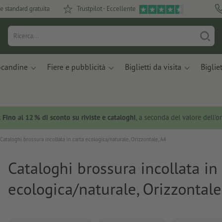
e standard gratuita
Trustpilot - Eccellente
ocandine
Fiere e pubblicità
Biglietti da visita
Bigliet
:
Fino al 12 % di sconto su riviste e cataloghi
, a seconda del valore dell'o
Cataloghi brossura incollata in carta ecologica/naturale, Orizzontale, A4
Cataloghi brossura incollata in
ecologica/naturale, Orizzontale