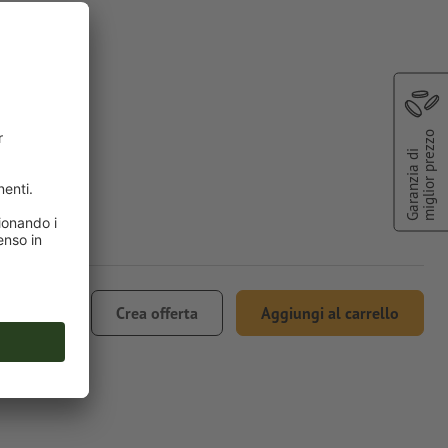
miglior prezzo
Garanzia di
475.93
Crea offerta
Aggiungi al carrello
 IVA