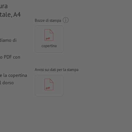
ura
tale, A4
Bozze di stampa
ndiamo di
copertina
ato PDF con
Avvisi sui dati per la stampa
e la copertina
l dorso
ioni
ti in curve