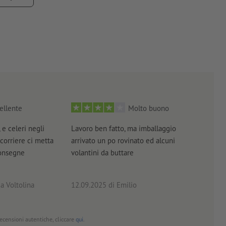
lima e non prevedono alcun sovrapprezzo –
per saperne di più
ellente
Molto buono
 e celeri negli
Lavoro ben fatto, ma imballaggio
Tutt
 corriere ci metta
arrivato un po rovinato ed alcuni
brev
consegne
volantini da buttare
a Voltolina
12.09.2025
di Emilio
02.0
 recensioni autentiche, cliccare
qui
.