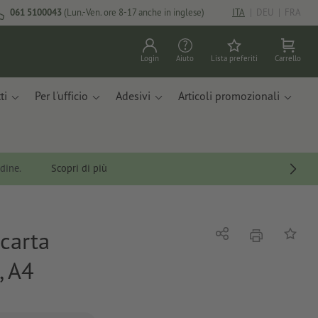
061 5100043
(Lun.-Ven. ore 8-17 anche in inglese)
ITA
|
DEU
|
FRA
Login
Aiuto
Lista preferiti
Carrello
ti
Per l'ufficio
Adesivi
Articoli promozionali
rdine.
Scopri di più
 carta
stampare
Condividi
alla list
, A4