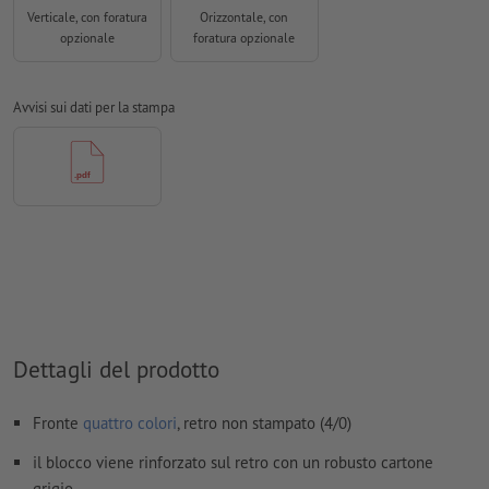
Non correggiamo
errori di ortografia e sintassi
Verticale, con foratura
Orizzontale, con
opzionale
foratura opzionale
Non controlliamo le
impostazioni di sovrastampa
I
commenti
vengono cancellati e non stampati
Avvisi sui dati per la stampa
I contenuti dei
campi
modulo
vengono stampati
Come si creano correttamente i dati di stampa?
Dettagli del prodotto
Fronte
quattro colori
, retro non stampato (4/0)
il blocco viene rinforzato sul retro con un robusto cartone
grigio