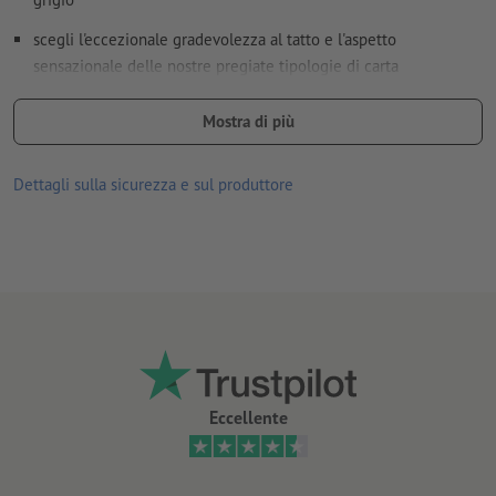
scegli l'eccezionale gradevolezza al tatto e l'aspetto
sensazionale delle nostre pregiate tipologie di carta
pregiata qualità di carta Gmund, in esclusiva solo su
Mostra di più
Onlineprinters
disponibile in via opzionale:
Dettagli sulla sicurezza e sul produttore
foratura (in base al senso di lettura)
incollatura (posizione a scelta)
Nota:
la perforazione opzionale avviene secondo lo standard
DIN (ISO 838).
spessore tratto: minimo 0,25 (0,09 mm)
A causa della retinatura, le linee sottili che vengono create con
Eccellente
una percentuale inferiore al 100% per canale di colore possono
apparire interrotte, irregolari, sfocate o mal definite