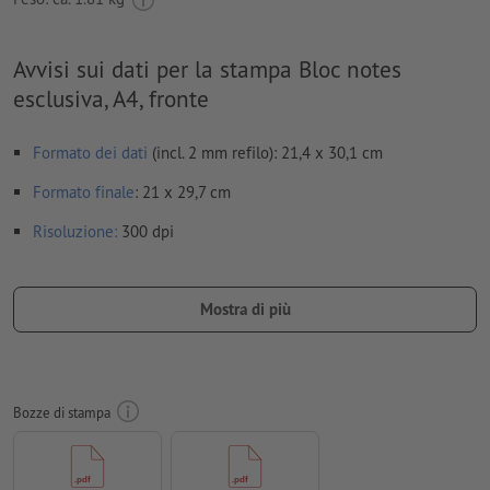
Avvisi sui dati per la stampa Bloc notes
esclusiva, A4, fronte
Formato dei dati
(incl. 2 mm refilo): 21,4 x 30,1 cm
Formato
finale
: 21 x 29,7 cm
Risoluzione:
300 dpi
Creare il documento con 2 mm di
refilo
sui lati e le
informazioni importanti ad almeno 4 mm di distanza dal
Mostra di più
formato finale
caratteri
devono essere completamente incorporati o convertiti
in curve
Bozze di stampa
Modalità colori:
CMYK, FOGRA52 (PSO Uncoated v3 FOGRA52)
per carte non patinate