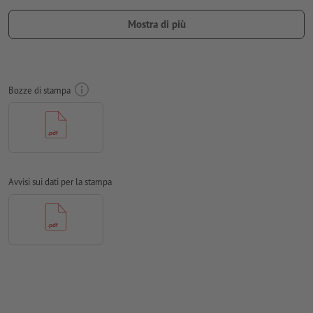
prodotto stampato, tenere conto del
senso di lettura
nei dati
Mostra di più
per la stampa
non è sempre possibile prestare attenzione alla
direzione
Risoluzione:
300 dpi
Bozze di stampa
Creare il documento con 2 mm di
refilo
sui lati e le
informazioni importanti ad almeno 4 mm di distanza dal
formato finale
caratteri
devono essere completamente incorporati o convertiti
in curve
Avvisi sui dati per la stampa
Modalità colori:
CMYK, FOGRA51 (PSO Coated v3) per carte
patinate, FOGRA52 (PSO Uncoated v3 FOGRA52) per carte non
patinate
Non correggiamo
errori di ortografia e sintassi
Non controlliamo le
impostazioni di sovrastampa