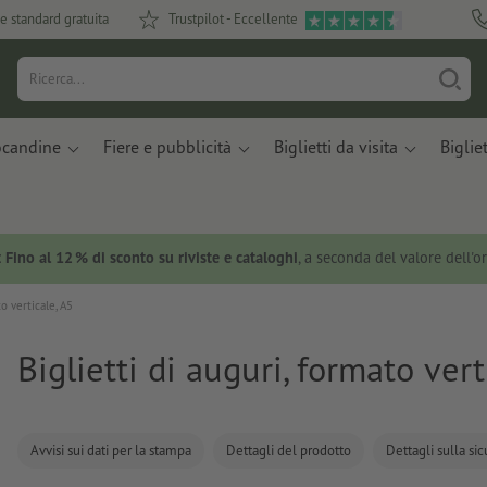
e standard gratuita
Trustpilot - Eccellente
ocandine
Fiere e pubblicità
Biglietti da visita
Bigliet
:
Fino al 12 % di sconto su riviste e cataloghi
, a seconda del valore dell'o
to verticale, A5
Biglietti di auguri, formato vert
Avvisi sui dati per la stampa
Dettagli del prodotto
Dettagli sulla si