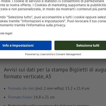
Carica adesso
Consegna all' incirca:
CHF 31.19
CHF
mer 12 ago - gio 13 ago
IVA esclusa
incl. 8
Peso: ca.
93.2 g
Avvisi sui dati per la stampa Biglietti di augur
formato verticale, A5
Formato dei dati
(incl. 2 mm refilo): 15,2 x 21,4 cm
Formato
finale
: 14,8 x 21 cm
Particolarità nella creazione dei dati per la stampa: