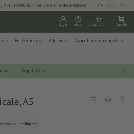
061 5100043
(Lun.-Ven. ore 8-17 anche in inglese)
ITA
|
DEU
|
FRA
Login
Aiuto
Lista preferiti
Carrello
ti
Per l'ufficio
Adesivi
Articoli promozionali
rdine.
Scopri di più
icale, A5
stampare
Condividi
alla list
curezza e sul produttore