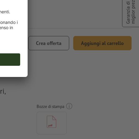
miglior prezzo
Garanzia di
 33.72
Crea offerta
Aggiungi al carrello
.1% IVA
i,
Bozze di stampa