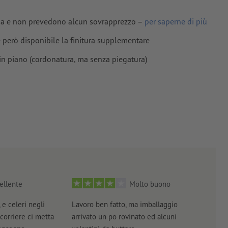
lima e non prevedono alcun sovrapprezzo –
per saperne di più
é però disponibile la finitura supplementare
in piano (cordonatura, ma senza piegatura)
ellente
Molto buono
 e celeri negli
Lavoro ben fatto, ma imballaggio
Tutt
 corriere ci metta
arrivato un po rovinato ed alcuni
brev