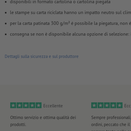
disponibili in formato cartolina o cartolina piegata
le stampe su carta riciclata hanno un impatto neutro sul c
Come si creano correttamente i dati di stampa?
per la carta patinata 300 g/m² é possibile la piegatura, non 
consegna se non è disponibile alcuna opzione di selezione: 
Dettagli sulla sicurezza e sul produttore
Eccellente
Ecc
Ottimo servizio e ottima qualità dei
Sempre professionali,
prodotti.
ordini, peccato che il