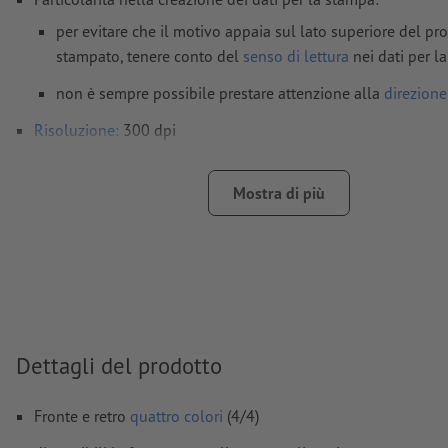
per evitare che il motivo appaia sul lato superiore del pr
stampato, tenere conto del
senso di lettura
nei dati per l
non è sempre possibile prestare attenzione alla
direzione
Risoluzione:
300 dpi
Creare il documento con 2 mm di
refilo
sui lati e le informaz
importanti ad almeno 4 mm di distanza dal formato finale
Mostra di più
caratteri
devono essere completamente incorporati o converti
Modalità colori:
CMYK, FOGRA51 (PSO Coated v3) per carte pa
FOGRA52 (PSO Uncoated v3 FOGRA52) per carte non patinat
Non correggiamo
errori di ortografia e sintassi
Dettagli del prodotto
Non controlliamo le
impostazioni di sovrastampa
I
commenti
vengono cancellati e non stampati
Fronte e retro
quattro colori
(4/4)
I contenuti dei
campi
modulo
vengono stampati