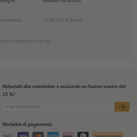
consegne
volantini da buttare
a Voltolina
12.09.2025
di Emilio
02.0
 recensioni autentiche, cliccare
qui
.
Abbonati alla newsletter e assicurati un buono sconto del
15 %!
Modalità di pagamento
Pagamento anticipato