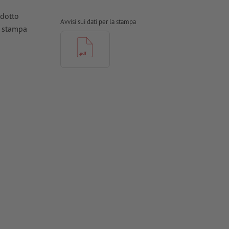
odotto
Avvisi sui dati per la stampa
a stampa
ioni
ti in curve
tinate,
e