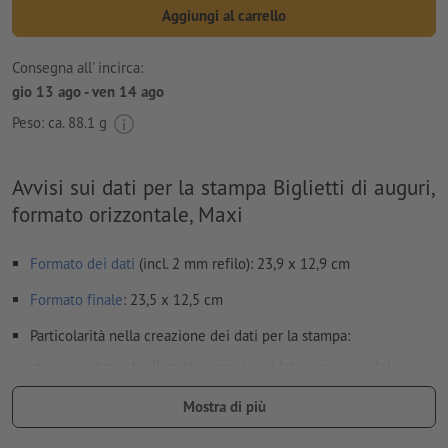
Aggiungi al carrello
Consegna all' incirca:
gio 13 ago - ven 14 ago
Peso: ca.
88.1 g
Avvisi sui dati per la stampa Biglietti di auguri,
formato orizzontale, Maxi
Formato dei dati
(incl. 2 mm refilo): 23,9 x 12,9 cm
Formato
finale
: 23,5 x 12,5 cm
Particolarità nella creazione dei dati per la stampa:
per evitare che il motivo appaia sul lato superiore del
prodotto stampato, tenere conto del
senso di lettura
nei dati
Mostra di più
per la stampa