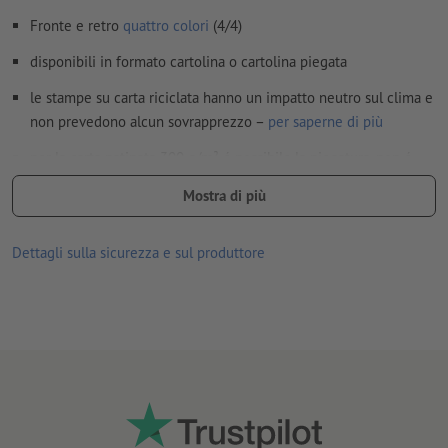
Come si creano correttamente i dati di stampa?
Fronte e retro
quattro colori
(4/4)
disponibili in formato cartolina o cartolina piegata
le stampe su carta riciclata hanno un impatto neutro sul clima e
non prevedono alcun sovrapprezzo –
per saperne di più
per la carta patinata 300 g/m² é possibile la piegatura, non é
però disponibile la finitura supplementare
Mostra di più
consegna se non è disponibile alcuna opzione di selezione: in
piano (cordonatura, ma senza piegatura)
Dettagli sulla sicurezza e sul produttore