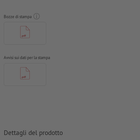
non è sempre possibile prestare attenzione alla
direzione
Risoluzione:
300 dpi
Bozze di stampa
Creare il documento con 2 mm di
refilo
sui lati e le
informazioni importanti ad almeno 4 mm di distanza dal
formato finale
caratteri
devono essere completamente incorporati o convertiti
in curve
Avvisi sui dati per la stampa
Modalità colori:
CMYK, FOGRA51 (PSO Coated v3) per carte
patinate, FOGRA52 (PSO Uncoated v3 FOGRA52) per carte non
patinate
Non correggiamo
errori di ortografia e sintassi
Non controlliamo le
impostazioni di sovrastampa
I
commenti
vengono cancellati e non stampati
I contenuti dei
campi
modulo
vengono stampati
Dettagli del prodotto