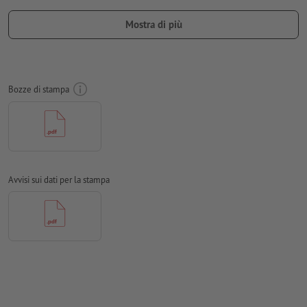
per le
finiture
occorre attenersi a indicazioni specifiche
Mostra di più
per scoprire come creare i dati per la stampa con finitura
parziale in InDesign, basta cliccare
qui
per evitare che il motivo appaia sul lato superiore del
Bozze di stampa
prodotto stampato, tenere conto del
senso di lettura
nei dati
per la stampa
utilizza una dimensione del font di almeno 6 pt per
ottenere risultati ottimali
Attenzione: applicare la vernice in rilievo parziale a una
Avvisi sui dati per la stampa
distanza di sicurezza di 3 mm dai margini del formato finale
per evitare eventuali slabbrature.
Non controlliamo le
impostazioni di sovrastampa
Risoluzione:
300 dpi
Creare il documento con 2 mm di
refilo
sui lati e le
informazioni importanti ad almeno 4 mm di distanza dal