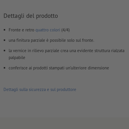
formato finale
Dettagli del prodotto
caratteri
devono essere completamente incorporati o convertiti
in curve
Fronte e retro
quattro colori
(4/4)
Modalità colori:
CMYK, FOGRA51 (PSO Coated v3) per carte
patinate
una finitura parziale è possibile solo sul fronte.
Non correggiamo
errori di ortografia e sintassi
la vernice in rilievo parziale crea una evidente struttura rialzata
palpabile
I
commenti
vengono cancellati e non stampati
conferisce ai prodotti stampati un’ulteriore dimensione
I contenuti dei
campi
modulo
vengono stampati
Come si creano correttamente i dati di stampa?
Dettagli sulla sicurezza e sul produttore