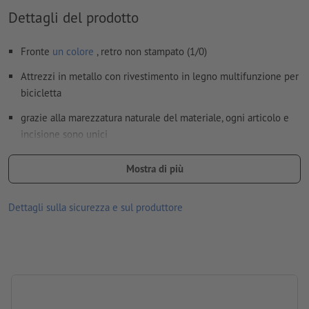
sono ritenuti idonei
Dettagli del prodotto
Ulteriori informazioni e suggerimenti in merito ai
Fronte
un colore
, retro non stampato (1/0)
dati vettoriali
si trovano nel nostro Centro assistenza.
Attrezzi in metallo con rivestimento in legno multifunzione per
Non correggiamo
errori di ortografia e sintassi
bicicletta
Come si creano correttamente i dati di stampa?
grazie alla marezzatura naturale del materiale, ogni articolo e
incisione sono unici
Ti ricordiamo che i colori mostrati o la finitura sullo schermo
Mostra di più
possono differire dai colori reali del prodotto per via delle
condizioni di illuminazione o delle impostazioni del monitor.
Dettagli sulla sicurezza e sul produttore
dimensioni: 9,5 x 3,3 x 1,7 cm
Imballaggio: involucro in carta/cartone
lavorazione: incisione laser
posizione di incisione: sul legno