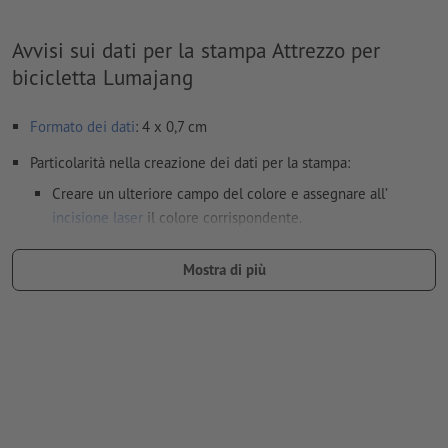
Avvisi sui dati per la stampa Attrezzo per
bicicletta Lumajang
Formato dei dati
: 4 x 0,7 cm
Particolarità nella creazione dei dati per la stampa:
Creare un ulteriore campo del colore e assegnare all’
incisione laser
il colore corrispondente.
denominazione del campo del colore: “Laser”
Mostra di più
tipo di colore: tinta piatta
valore di colore: a scelta
Nota: questo "colore" si presta facilmente agli scopi di
produzione; non c’è nessuna incisione colorata
I file PDF pronti per la stampa devono contenere solo i
vettori; le immagini e i modelli in formato JPEG o TIFF non