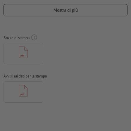
in modo tale che possa essere visto dall'esterno quando ci
Mostra di più
occupiamo della necessaria trasposizione speculare dei dati
per la stampa
Risoluzione:
300 dpi
Bozze di stampa
Creare il documento con 2 mm di
refilo
sui lati e le
informazioni importanti ad almeno 4 mm di distanza dal
formato finale
Modalità colori:
CMYK, FOGRA51 (PSO Coated v3) per carte
patinate
Avvisi sui dati per la stampa
Non correggiamo
errori di ortografia e sintassi
Non controlliamo le
impostazioni di sovrastampa
In generale, è necessario ridurre le
trasparenze
I
commenti
vengono cancellati e non stampati
I contenuti dei
campi
modulo
vengono stampati