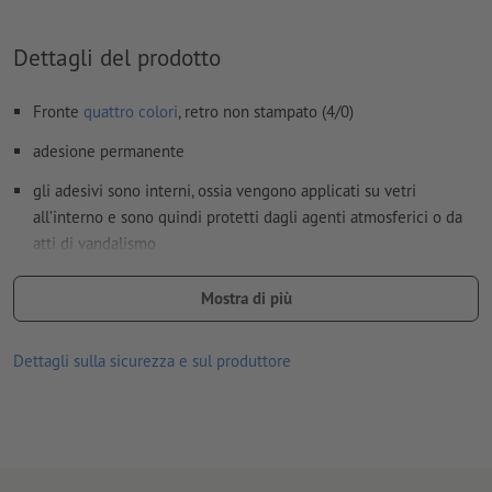
Come si creano correttamente i dati di stampa?
Dettagli del prodotto
Fronte
quattro colori
, retro non stampato (4/0)
adesione permanente
gli adesivi sono interni, ossia vengono applicati su vetri
all’interno e sono quindi protetti dagli agenti atmosferici o da
atti di vandalismo
i messaggi pubblicitari sono perfettamente leggibili dall’esterno
Mostra di più
ideali come protezione, decorazione o adesivi pubblicitari
classici su vetro
Dettagli sulla sicurezza e sul produttore
buona resistenza termica e ai raggi UV
per uso interno ed esterno
retro non fessurato