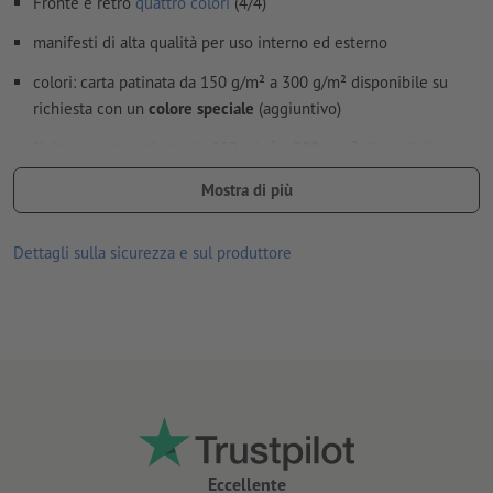
Fronte e retro
quattro colori
(4/4)
manifesti di alta qualità per uso interno ed esterno
colori: carta patinata da 150 g/m² a 300 g/m² disponibile su
richiesta con un
colore speciale
(aggiuntivo)
finitura: carta patinata da 150 g/m² a 300 g/m² disponibile su
richiesta con sigillatura della superficie mediante
vernice a
Mostra di più
dispersione
tempi di produzione:
stampa immediata
con grammature
Dettagli sulla sicurezza e sul produttore
selezionate di carta patinata
le stampe su carta riciclata hanno un impatto neutro sul clima e
non prevedono alcun sovrapprezzo –
per saperne di più
Eccellente