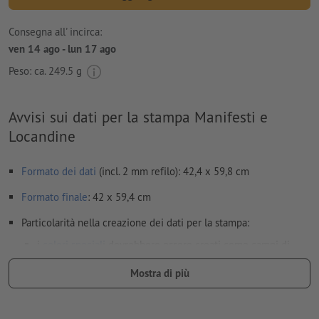
Consegna all' incirca:
ven 14 ago - lun 17 ago
Peso: ca.
249.5 g
Avvisi sui dati per la stampa Manifesti e
Locandine
Formato dei dati
(incl. 2 mm refilo): 42,4 x 59,8 cm
Formato
finale
: 42 x 59,4 cm
Particolarità nella creazione dei dati per la stampa:
i
colori speciali
dovrebbero essere creati come campi di
colore separati (ad es. HKS42) nel file dei dati per la stampa
Mostra di più
(
solo
con determinati tipi di carta)
Risoluzione:
200 dpi