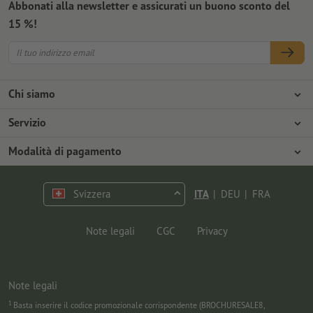
Abbonati alla newsletter e assicurati un buono sconto del
15 %!
Chi siamo
Azienda
Servizio
Stampa
Modalità di pagamento
Modalità di pagamento
Offerte di lavoro
Spedizione
Pagamento anticipato
Svizzera
ITA
|
DEU
|
FRA
Tutela ambientale
Contestazioni
Contatti
Programma Premium
Note legali
CGC
Privacy
FAQ
Note legali
1
Basta inserire il codice promozionale corrispondente (BROCHURESALE8,