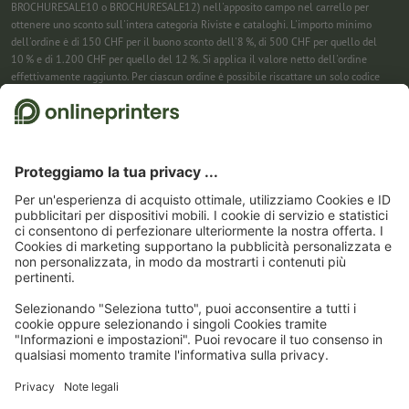
BROCHURESALE10 o BROCHURESALE12) nell'apposito campo nel carrello per
ottenere uno sconto sull'intera categoria Riviste e cataloghi. L'importo minimo
dell'ordine è di 150 CHF per il buono sconto dell'8 %, di 500 CHF per quello del
10 % e di 1.200 CHF per quello del 12 %. Si applica il valore netto dell'ordine
effettivamente raggiunto. Per ciascun ordine è possibile riscattare un solo codice
sconto. Utilizzabile più volte. Pagamento in contanti non previsto. Non cumulabile
con ulteriori iniziative promozionali. La promozione è valida fino al 31/08/2026
(incluso).
2
Basta inserire il codice sconto nell’apposito campo nel carrello per risparmiare sui
calendari. Utilizzabile più volte. Pagamento in contanti non previsto. Non
cumulabile con ulteriori iniziative promozionali. Valido fino al 31/08/2026
compreso
3
Riceverai prima un’e-mail da cui confermare la tua iscrizione alla newsletter con
un semplice clic. Solo allora ti invieremo il codice sconto e la prossima newsletter.
Puoi naturalmente annullare la registrazione in qualsiasi momento. Utilizzabile
una sola volta. Non è richiesto un valore minimo dell’ordine. Importo massimo dello
sconto: 150 CHF sul valore dell'ordine (al netto). Pagamento in contanti non
previsto. L’offerta non può essere cumulata con altre promozioni o codici sconto.
Il
buono è valido per sei settimane dalla ricezione.
4
Basta inserire il codice sconto nell’apposito campo nel carrello per risparmiare sui
calendari. Utilizzabile più volte. Pagamento in contanti non previsto. Non
cumulabile con ulteriori iniziative promozionali. Valido fino al 31/08/2026