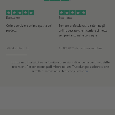
Eccellente
Eccellente
Mo
Ottimo servizio e ottima qualità dei
Sempre professionali, e celeri negli
La
prodotti.
ordini, peccato che il corriere ci metta
ar
sempre tanto nelle consegne
vo
30.04.2026
di KC
15.09.2025
di Gianluca Voltolina
12
Utilizziamo Trustpilot come fornitore di servizi indipendente per linvio delle
recensioni. Per conoscere quali misure utilizza Trustpilot per assicurarsi che
si tratti di recensioni autentiche, cliccare
qui
.