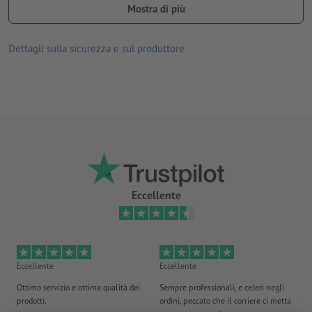
Mostra di più
Nei dati per la stampa occorre creare su ciascun lato un
margine di abbondanza di ulteriori 5 mm rispetto al formato
Dettagli sulla sicurezza e sul produttore
finale.
Per ogni ordine di stampa è possibile caricare un solo motivo.
Eccellente
Eccellente
Eccellente
Mo
Ottimo servizio e ottima qualità dei
Sempre professionali, e celeri negli
La
prodotti.
ordini, peccato che il corriere ci metta
ar