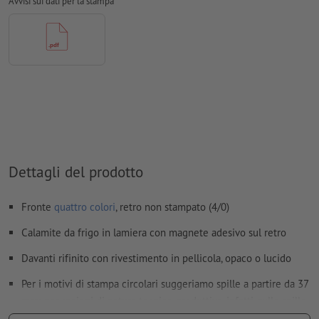
Avvisi sui dati per la stampa
Non correggiamo
errori di ortografia e sintassi
Non controlliamo le
impostazioni di sovrastampa
I
commenti
vengono cancellati e non stampati
I contenuti dei
campi
modulo
vengono stampati
Come si creano correttamente i dati di stampa?
Dettagli del prodotto
Fronte
quattro colori
, retro non stampato (4/0)
Calamite da frigo in lamiera con magnete adesivo sul retro
Davanti rifinito con rivestimento in pellicola, opaco o lucido
Per i motivi di stampa circolari suggeriamo spille a partire da 37
mm; per ragioni di natura tecnico-produttiva, infatti, sulle spille
da 25 mm i motivi potrebbero apparire decentrati.