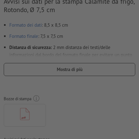
Avvisi sui dati per la stampa Calamite da frigo,
Rotondo, Ø 7,5 cm
Formato dei dati
: 8,5 x 8,5 cm
Formato
finale
: 7,5 x 7,5 cm
Distanza di sicurezza:
2 mm distanza dei testi/delle
informazioni dal bordo del formato finale per evitare un punto
di taglio indesiderato.
Mostra di più
dimensione carattere: almeno 8 pt
Risoluzione:
300 dpi
caratteri
devono essere completamente incorporati o convertiti
Bozze di stampa
in curve
Modalità colori:
CMYK, FOGRA51 (PSO Coated v3) per carte
patinate, FOGRA52 (PSO Uncoated v3 FOGRA52) per carte non
patinate