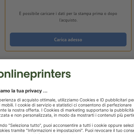
È possibile caricare i dati per la stampa prima o dopo
l'acquisto.
Carica adesso
Consegna all' incirca:
CHF 85.03
CHF
ven 21 ago - lun 24 ago
IVA esclusa
incl. 8
Peso: ca.
6.7 g
Avvisi sui dati per la stampa Adesivi YUPOT