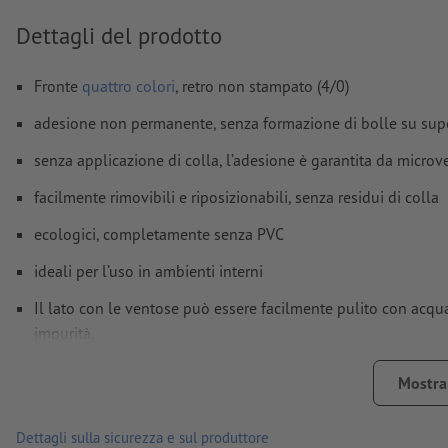
Come si creano correttamente i dati di stampa?
Dettagli del prodotto
Fronte
quattro colori
, retro non stampato (4/0)
adesione non permanente, senza formazione di bolle su super
senza applicazione di colla, l’adesione è garantita da micro
facilmente rimovibili e riposizionabili, senza residui di colla
ecologici, completamente senza PVC
ideali per l’uso in ambienti interni
Il lato con le ventose può essere facilmente pulito con acqua
impurità.
retro non fessurato
Mostra 
Nota:
la superficie di applicazione deve essere priva di polv
forza adesiva del materiale. La vernice deve essere completa
Dettagli sulla sicurezza e sul produttore