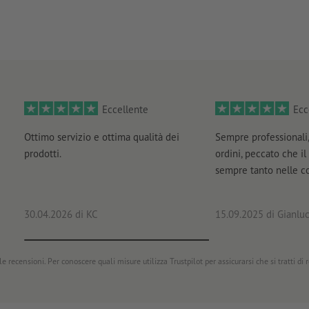
fornitura: su fogli, non tagliati singolarmente
Eccellente
Ecc
Ottimo servizio e ottima qualità dei
Sempre professionali,
prodotti.
ordini, peccato che il
sempre tanto nelle 
30.04.2026
di KC
15.09.2025
di Gianluc
e recensioni. Per conoscere quali misure utilizza Trustpilot per assicurarsi che si tratti di