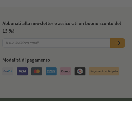
Abbonati alla newsletter e assicurati un buono sconto del
15 %!
Modalità di pagamento
Pagamento anticipato
Note legali
CGC
Privacy