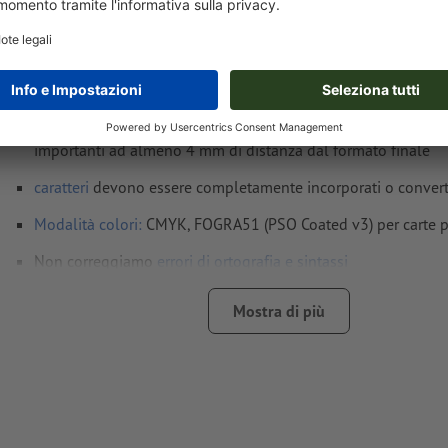
Formato dei dati
(incl. 2 mm refilo): 5,6 x 7,8 cm
Formato
finale
: 5,2 x 7,4 cm
Risoluzione:
300 dpi
Creare il documento con 2 mm di
refilo
sui lati e le informaz
importanti ad almeno 4 mm di distanza dal formato finale
caratteri
devono essere completamente incorporati o converti
Modalità colori:
CMYK, FOGRA51 (PSO Coated v3) per carte p
Non correggiamo
errori di ortografia e sintassi
Non controlliamo le
impostazioni di sovrastampa
Mostra di più
In generale, è necessario ridurre le
trasparenze
I
commenti
vengono cancellati e non stampati
I contenuti dei
campi
modulo
vengono stampati