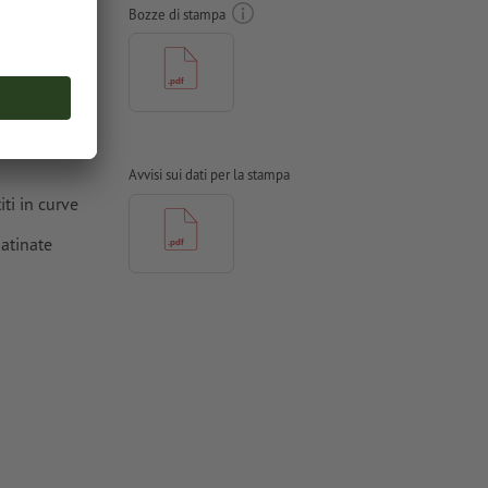
Bozze di stampa
ioni
Avvisi sui dati per la stampa
ti in curve
atinate