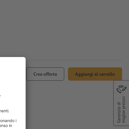
 91.92
Crea offerta
Aggiungi al carrello
.1% IVA
miglior prezzo
Garanzia di
AKO®, A8