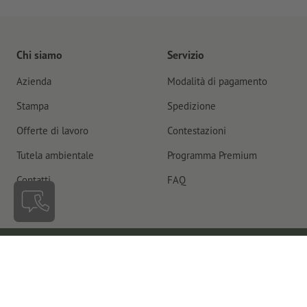
Chi siamo
Servizio
Azienda
Modalità di pagamento
Stampa
Spedizione
Offerte di lavoro
Contestazioni
Tutela ambientale
Programma Premium
Contatti
FAQ
Svizzera