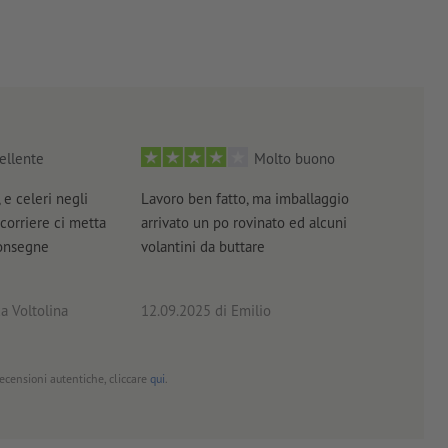
ellente
Molto buono
 e celeri negli
Lavoro ben fatto, ma imballaggio
Tutt
 corriere ci metta
arrivato un po rovinato ed alcuni
brev
consegne
volantini da buttare
a Voltolina
12.09.2025
di Emilio
02.0
 recensioni autentiche, cliccare
qui
.