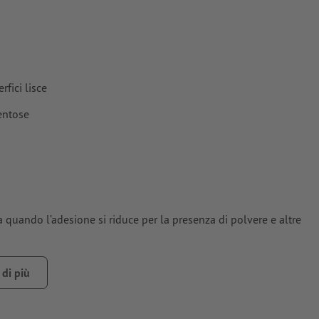
fici lisce
ventose
 quando l’adesione si riduce per la presenza di polvere e altre
di più
ere, grasso o altre impurità che potrebbero compromettere la
mente asciutta e/o indurita.