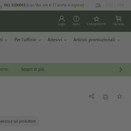
061 5100043
(Lun.-Ven. ore 8-17 anche in inglese)
ITA
|
DEU
|
FRA
Login
Aiuto
Lista preferiti
Carrello
ti
Per l'ufficio
Adesivi
Articoli promozionali
rdine.
Scopri di più
stampare
Condividi
alla list
curezza e sul produttore