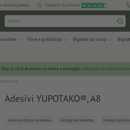
e standard gratuita
Trustpilot - Eccellente
ocandine
Fiere e pubblicità
Biglietti da visita
Bigliet
:
Fino al 12 % di sconto su riviste e cataloghi
, a seconda del valore dell'o
UPOTAKO®, A8
Adesivi YUPOTAKO®, A8
Avvisi sui dati per la stampa
Dettagli del prodotto
Dettagli sulla si