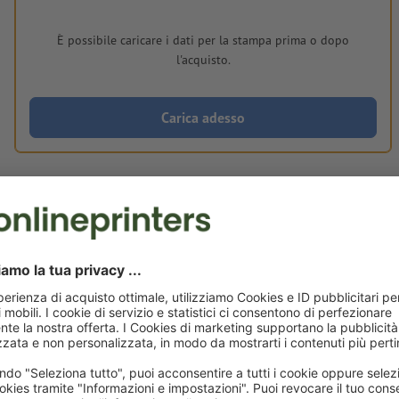
È possibile caricare i dati per la stampa prima o dopo
l'acquisto.
Carica adesso
Consegna all' incirca:
CHF 165.35
CHF 
lun 24 ago - mar 25 ago
IVA esclusa
incl. 8.1%
Peso: ca.
154.4 g
Avvisi sui dati per la stampa Adesivi YUPOT
quadrato