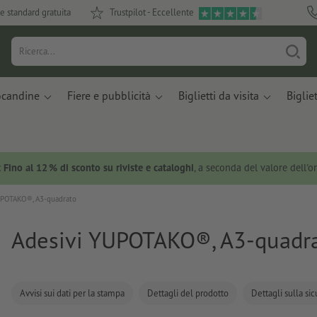
e standard gratuita
Trustpilot - Eccellente
ocandine
Fiere e pubblicità
Biglietti da visita
Bigliet
:
Fino al 12 % di sconto su riviste e cataloghi
, a seconda del valore dell'o
UPOTAKO®, A3-quadrato
Adesivi YUPOTAKO®, A3-quadr
Avvisi sui dati per la stampa
Dettagli del prodotto
Dettagli sulla si