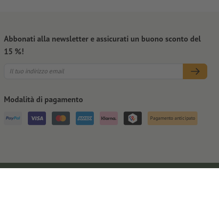
Abbonati alla newsletter e assicurati un buono sconto del
15 %!
Modalità di pagamento
Pagamento anticipato
Note legali
CGC
Privacy