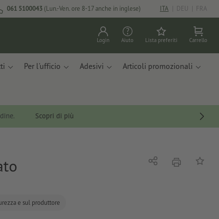
061 5100043
(Lun.-Ven. ore 8-17 anche in inglese)
ITA
|
DEU
|
FRA
Login
Aiuto
Lista preferiti
Carrello
ti
Per l'ufficio
Adesivi
Articoli promozionali
rdine.
Scopri di più
ato
stampare
Condividi
alla list
curezza e sul produttore