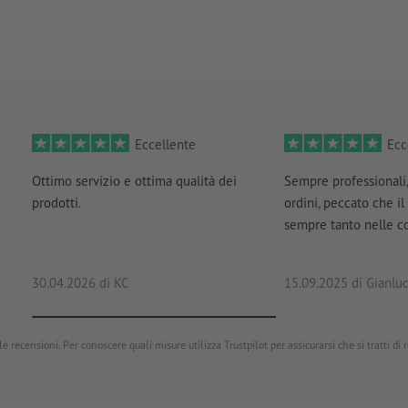
fornitura: su fogli, non tagliati singolarmente
Eccellente
Ecc
Ottimo servizio e ottima qualità dei
Sempre professionali,
prodotti.
ordini, peccato che il
sempre tanto nelle 
30.04.2026
di KC
15.09.2025
di Gianluc
e recensioni. Per conoscere quali misure utilizza Trustpilot per assicurarsi che si tratti di