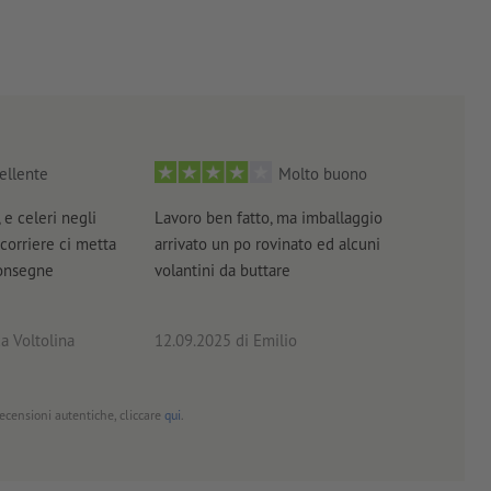
ellente
Molto buono
 e celeri negli
Lavoro ben fatto, ma imballaggio
Tutt
 corriere ci metta
arrivato un po rovinato ed alcuni
brev
consegne
volantini da buttare
a Voltolina
12.09.2025
di Emilio
02.0
 recensioni autentiche, cliccare
qui
.