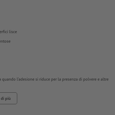
fici lisce
ventose
 quando l’adesione si riduce per la presenza di polvere e altre
di più
ere, grasso o altre impurità che potrebbero compromettere la
mente asciutta e/o indurita.