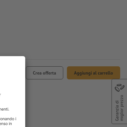
178.74
Crea offerta
Aggiungi al carrello
 IVA
miglior prezzo
Garanzia di
AKO®, A3-