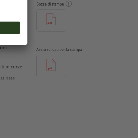
Bozze di stampa
ioni
Avvisi sui dati per la stampa
ti in curve
atinate