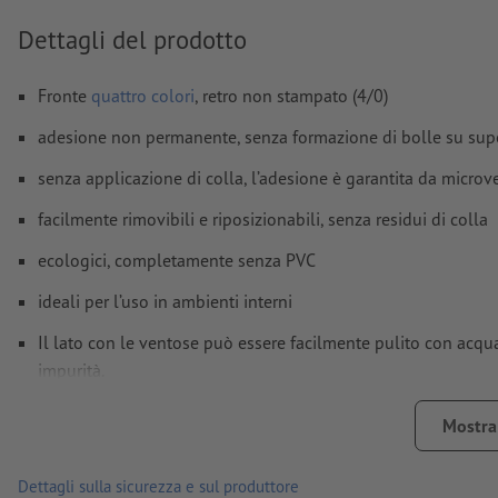
Dettagli del prodotto
Come si creano correttamente i dati di stampa?
Fronte
quattro colori
, retro non stampato (4/0)
adesione non permanente, senza formazione di bolle su super
senza applicazione di colla, l’adesione è garantita da micro
facilmente rimovibili e riposizionabili, senza residui di colla
ecologici, completamente senza PVC
ideali per l’uso in ambienti interni
Il lato con le ventose può essere facilmente pulito con acqua
impurità.
retro non fessurato
Mostra 
Nota:
la superficie di applicazione deve essere priva di polv
forza adesiva del materiale. La vernice deve essere completa
Dettagli sulla sicurezza e sul produttore