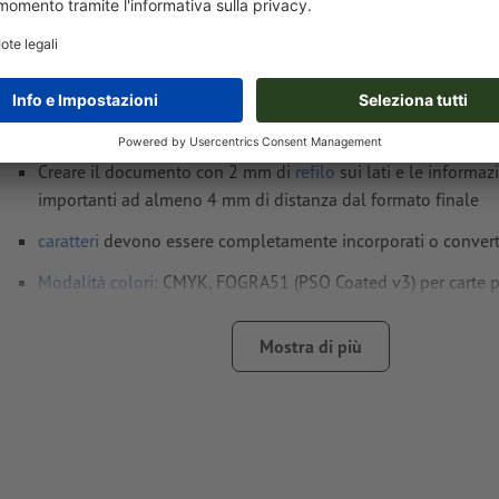
Formato dei dati
(incl. 2 mm refilo): 30,1 x 30,1 cm
Formato
finale
: 29,7 x 29,7 cm
Risoluzione:
300 dpi
Creare il documento con 2 mm di
refilo
sui lati e le informaz
importanti ad almeno 4 mm di distanza dal formato finale
caratteri
devono essere completamente incorporati o converti
Modalità colori:
CMYK, FOGRA51 (PSO Coated v3) per carte p
Non correggiamo
errori di ortografia e sintassi
Mostra di più
Non controlliamo le
impostazioni di sovrastampa
In generale, è necessario ridurre le
trasparenze
I
commenti
vengono cancellati e non stampati
I contenuti dei
campi
modulo
vengono stampati