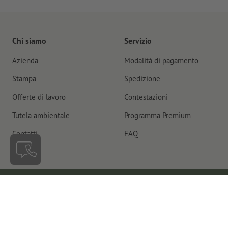
Chi siamo
Servizio
Azienda
Modalità di pagamento
Stampa
Spedizione
Offerte di lavoro
Contestazioni
Tutela ambientale
Programma Premium
Contatti
FAQ
Svizzera